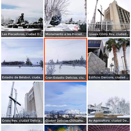
Las Piscadoras, ciudad Delicias.
Monumento a las Piscadoras, ciudad Delicias.
Iglesia Cristo Rey, ciudad Delicias.
Estadio de Béisbol, ciudad Delicias.
Edificio Darcons, ciudad Delicias.
Gran Estadio Delicias, ciudad Delicias.
Cristo Rey, ciudad Delicias.
Ciudad Delicias Chihuahua en Invierno.
Av Agricultura, ciudad Delicias.