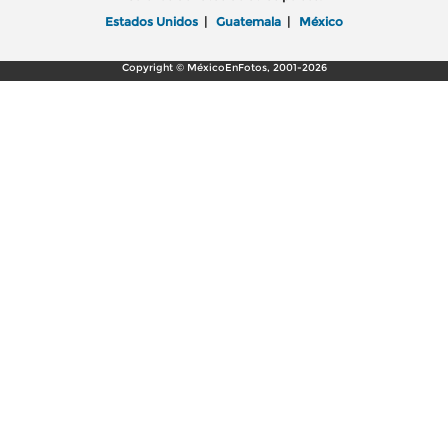
Estados Unidos
|
Guatemala
|
México
Copyright © MéxicoEnFotos, 2001-2026