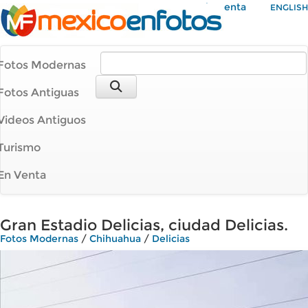
Mi Cuenta
ENGLISH
Fotos Modernas
Fotos Antiguas
Videos Antiguos
Turismo
En Venta
Gran Estadio Delicias, ciudad Delicias.
Fotos Modernas
/
Chihuahua
/
Delicias