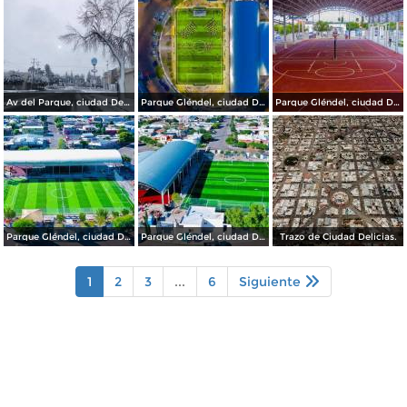
Av del Parque, ciudad Delicias.
Parque Gléndel, ciudad Delicias.
Parque Gléndel, ciudad Delicias Chihuahua.
Parque Gléndel, ciudad Delicias Chihuahua.
Parque Gléndel, ciudad Delicias.
Trazo de Ciudad Delicias.
1
2
3
...
6
Siguiente