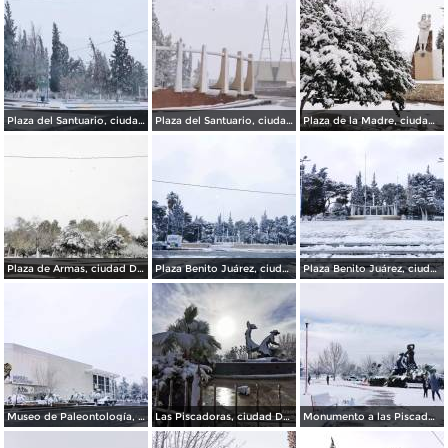
Plaza del Santuario, ciudad Delicias Chihuahua.
Plaza del Santuario, ciudad Delicias.
Plaza de la Madre, ciudad Delicias.
Plaza de Armas, ciudad Delicias.
Plaza Benito Juárez, ciudad Delicias Chihuahua.
Plaza Benito Juárez, ciudad Delicias.
Museo de Paleontología, ciudad Delicias.
Las Piscadoras, ciudad Delicias Chihuahua.
Monumento a las Piscadoras, ciudad Delicias Chihuahua.