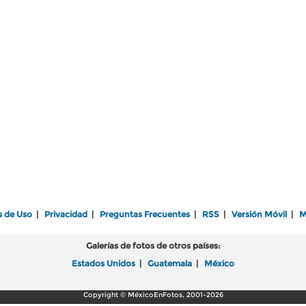
s de Uso
|
Privacidad
|
Preguntas Frecuentes
|
RSS
|
Versión Móvil
|
M
Galerías de fotos de otros países:
Estados Unidos
|
Guatemala
|
México
Copyright © MéxicoEnFotos, 2001-2026