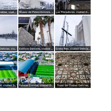
Plaza Benito Juárez, ciudad Delicias.
Museo de Paleontología, ciudad Delicias.
Las Piscadoras, ciudad Delicias Chihuahua.
Gran Estadio Delicias, ciudad Delicias.
Edificio Darcons, ciudad Delicias.
Cristo Rey, ciudad Delicias.
Parque Gléndel, ciudad Delicias Chihuahua.
Parque Gléndel, ciudad Delicias.
Trazo de Ciudad Delicias.