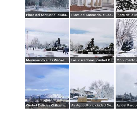
Plaza del Santuario, ciudad Delicias Chihuahua.
Plaza del Santuario, ciudad Delicias.
Monumento a las Piscadoras, ciudad Delicias Chihuahua.
Las Piscadoras, ciudad Delicias.
Ciudad Delicias Chihuahua en Invierno.
Av Agricultura, ciudad Delicias.