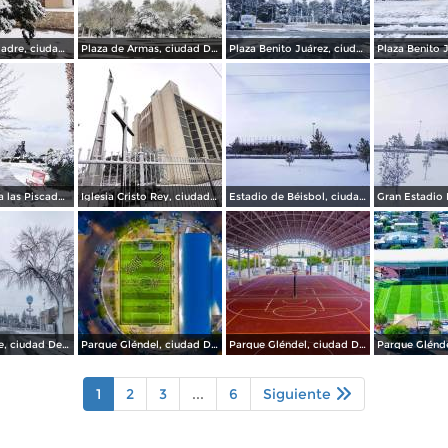
Plaza de la Madre, ciudad Delicias.
Plaza de Armas, ciudad Delicias.
Plaza Benito Juárez, ciudad Delicias Chihuahua.
Monumento a las Piscadoras, ciudad Delicias.
Iglesia Cristo Rey, ciudad Delicias.
Estadio de Béisbol, ciudad Delicias.
Av del Parque, ciudad Delicias.
Parque Gléndel, ciudad Delicias.
Parque Gléndel, ciudad Delicias Chihuahua.
1
2
3
...
6
Siguiente