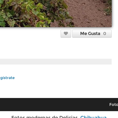
Me Gusta
0
gístrate
Foto
Fotos modernas de Delicias,
Chihuahua