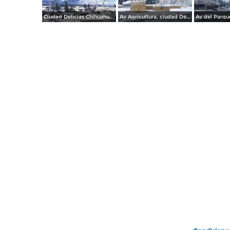
Ciudad Delicias Chihuahua en Invierno.
Av Agricultura, ciudad Delicias.