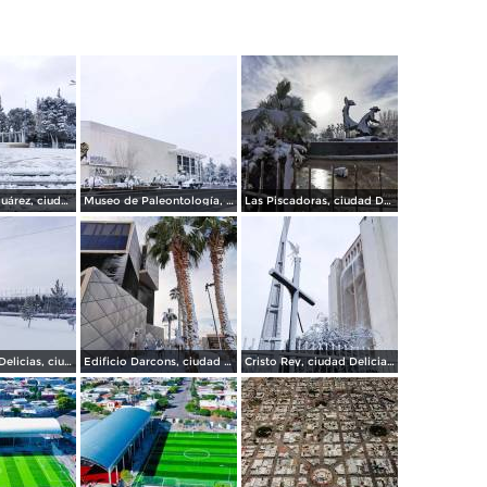
Plaza Benito Juárez, ciudad Delicias.
Museo de Paleontología, ciudad Delicias.
Las Piscadoras, ciudad Delicias Chihuahua.
Gran Estadio Delicias, ciudad Delicias.
Edificio Darcons, ciudad Delicias.
Cristo Rey, ciudad Delicias.