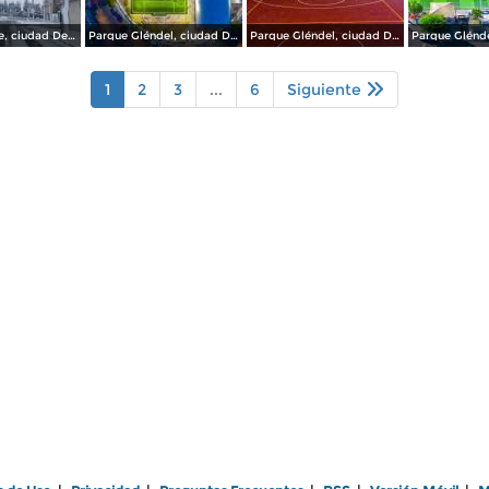
Av del Parque, ciudad Delicias.
Parque Gléndel, ciudad Delicias.
Parque Gléndel, ciudad Delicias Chihuahua.
1
2
3
...
6
Siguiente