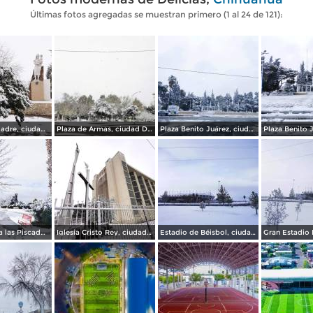
Últimas fotos agregadas se muestran primero (1 al 24 de 121):
Plaza de la Madre, ciudad Delicias.
Plaza de Armas, ciudad Delicias.
Plaza Benito Juárez, ciudad Delicias Chihuahua.
Monumento a las Piscadoras, ciudad Delicias.
Iglesia Cristo Rey, ciudad Delicias.
Estadio de Béisbol, ciudad Delicias.