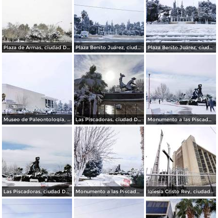
Plaza de Armas, ciudad Delicias.
Plaza Benito Juárez, ciudad Delicias Chihuahua.
Plaza Benito Juárez, ciudad Delicias.
Museo de Paleontología, ciudad Delicias.
Las Piscadoras, ciudad Delicias Chihuahua.
Monumento a las Piscadoras, ciudad Delicias Chihuahua.
Las Piscadoras, ciudad Delicias.
Monumento a las Piscadoras, ciudad Delicias.
Iglesia Cristo Rey, ciudad Delicias.