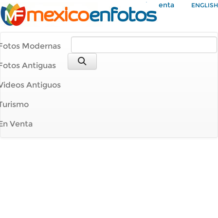
Mi Cuenta
ENGLISH
Fotos Modernas
Fotos Antiguas
Videos Antiguos
Turismo
En Venta