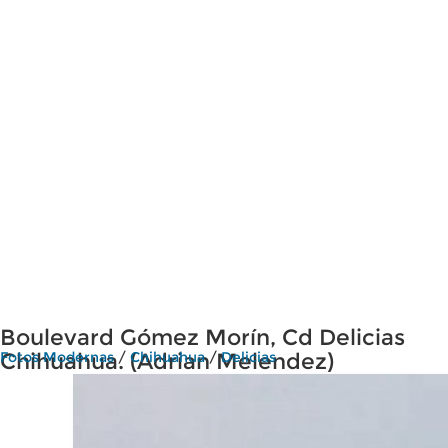
Boulevard Gómez Morín, Cd Delicias
Chihuahua. (Adrian Melendez)
Fotos Modernas
/
Chihuahua
/
Delicias