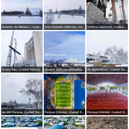
Estadio de Béisbol, ciudad Delicias.
Gran Estadio Delicias, ciudad Delicias.
Edificio Darcons, ciudad Delicias.
Cristo Rey, ciudad Delicias.
Ciudad Delicias Chihuahua en Invierno.
Av Agricultura, ciudad Delicias.
Av del Parque, ciudad Delicias.
Parque Gléndel, ciudad Delicias.
Parque Gléndel, ciudad Delicias Chihuahua.