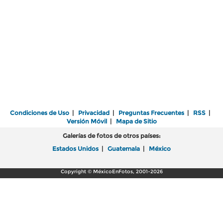
Condiciones de Uso
|
Privacidad
|
Preguntas Frecuentes
|
RSS
|
Versión Móvil
|
Mapa de Sitio
Galerías de fotos de otros países:
Estados Unidos
|
Guatemala
|
México
Copyright © MéxicoEnFotos, 2001-2026