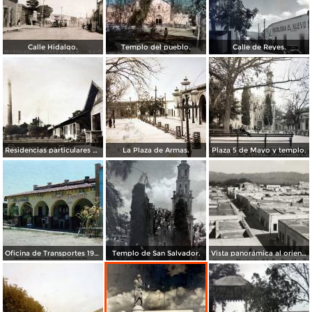
Calle Hidalgo.
Templo del pueblo.
Calle de Reyes.
Residencias particulares de la fabrica.
La Plaza de Armas.
Plaza 5 de Mayo y templo.
Oficina de Transportes 1965.
Templo de San Salvador.
Vista panorámica al oriente de Matehuala