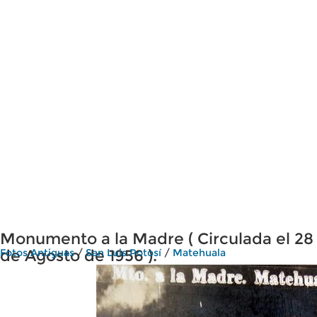
Monumento a la Madre ( Circulada el 28
de Agosto de 1956 ).
Fotos Antiguas
/
San Luis Potosí
/
Matehuala