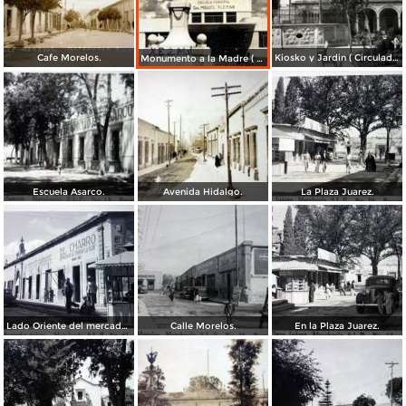
Cafe Morelos.
Kiosko y Jardin ( Circulada el 8 de Octubre de 1955 ).
Monumento a la Madre ( Circulada el 28 de Agosto de 1956 ).
Escuela Asarco.
Avenida Hidalgo.
La Plaza Juarez.
Lado Oriente del mercado Arista.
Calle Morelos.
En la Plaza Juarez.