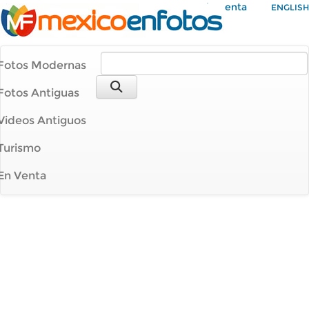
Mi Cuenta
ENGLISH
Fotos Modernas
Fotos Antiguas
Videos Antiguos
Turismo
En Venta