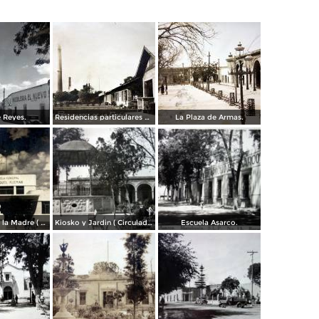
e Reyes.
Residencias particulares de la fabrica.
La Plaza de Armas.
Monumento a la Madre ( Circulada el 28 de Agosto de 1956 ).
Kiosko y Jardin ( Circulada el 8 de Octubre de 1955 ).
Escuela Asarco.