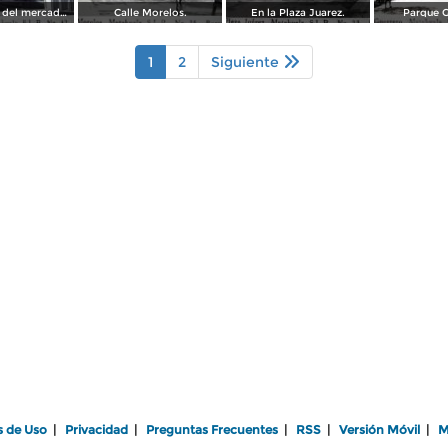
Lado Oriente del mercado Arista.
Calle Morelos.
En la Plaza Juarez.
Parque G
1
2
Siguiente
s de Uso
|
Privacidad
|
Preguntas Frecuentes
|
RSS
|
Versión Móvil
|
M