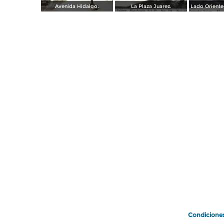
Avenida Hidalgo.
La Plaza Juarez.
Condicione