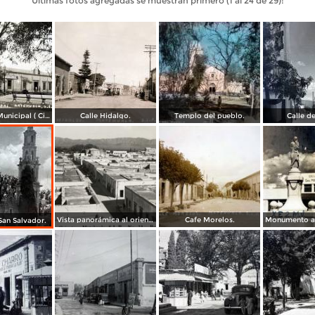
Últimas fotos agregadas se muestran primero (1 al 24 de 29):
Presidencia Municipal ( Circulada el 2 de Junio de 1940 ).
Calle Hidalgo.
Templo del pueblo.
Calle d
Vista panorámica al oriente de Matehuala
Cafe Morelos.
an Salvador.