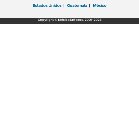
Estados Unidos
|
Guatemala
|
México
Copyright © MéxicoEnFotos, 2001-2026