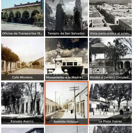
Oficina de Transportes 1965.
Templo de San Salvador.
Vista panorámica al oriente de Matehuala
Cafe Morelos.
Monumento a la Madre ( Circulada el 28 de Agosto de 1956 ).
Kiosko y Jardin ( Circulada el 8 de Octubre de 1955 ).
Escuela Asarco.
La Plaza Juarez.
Avenida Hidalgo.