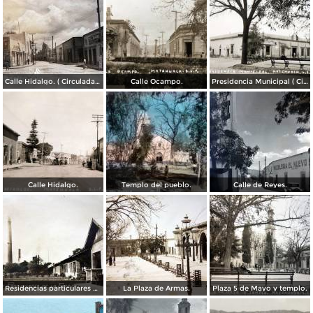
Calle Hidalgo. ( Circulada el 23 de Enero de 1955 ).
Calle Ocampo.
Presidencia Municipal ( Circulada el 2 de Junio de 1940 ).
Calle Hidalgo.
Templo del pueblo.
Calle de Reyes.
Residencias particulares de la fabrica.
La Plaza de Armas.
Plaza 5 de Mayo y templo.