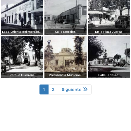
Lado Oriente del mercado Arista.
Calle Morelos.
En la Plaza Juarez.
Parque Guerrero.
Presidencia Municipal.
Calle Hidalgo.
1
2
Siguiente