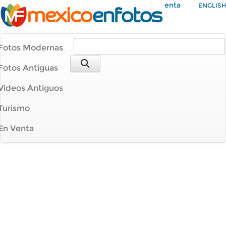
Mi Cuenta
ENGLISH
Fotos Modernas
Fotos Antiguas
Videos Antiguos
Turismo
En Venta