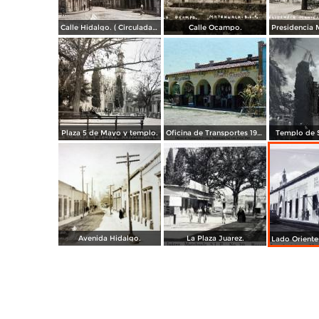
Calle Hidalgo. ( Circulada el 23 de Enero de 1955 ).
Calle Ocampo.
Plaza 5 de Mayo y templo.
Oficina de Transportes 1965.
Templo de S
Avenida Hidalgo.
La Plaza Juarez.