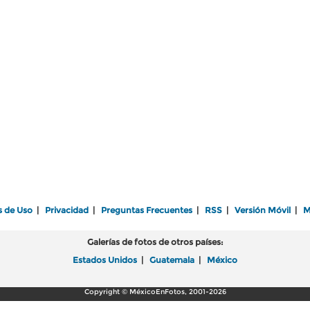
s de Uso
|
Privacidad
|
Preguntas Frecuentes
|
RSS
|
Versión Móvil
|
M
Galerías de fotos de otros países:
Estados Unidos
|
Guatemala
|
México
Copyright © MéxicoEnFotos, 2001-2026