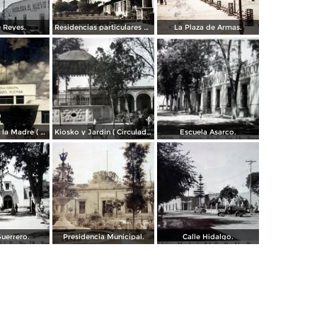
e Reyes.
Residencias particulares de la fabrica.
La Plaza de Armas.
Monumento a la Madre ( Circulada el 28 de Agosto de 1956 ).
Kiosko y Jardin ( Circulada el 8 de Octubre de 1955 ).
Escuela Asarco.
uerrero.
Presidencia Municipal.
Calle Hidalgo.