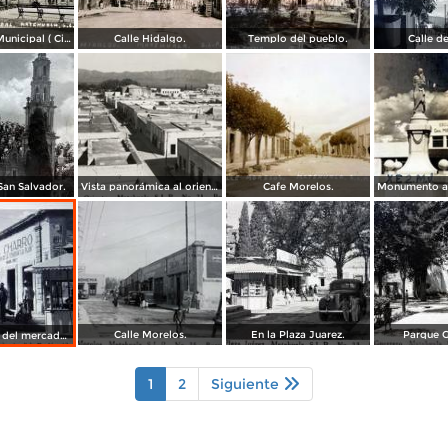
Presidencia Municipal ( Circulada el 2 de Junio de 1940 ).
Calle Hidalgo.
Templo del pueblo.
Calle d
an Salvador.
Vista panorámica al oriente de Matehuala
Cafe Morelos.
Calle Morelos.
En la Plaza Juarez.
Parque G
Lado Oriente del mercado Arista.
1
2
Siguiente