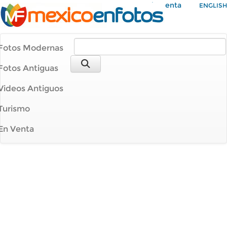
Mi Cuenta
ENGLISH
Fotos Modernas
Fotos Antiguas
Videos Antiguos
Turismo
En Venta