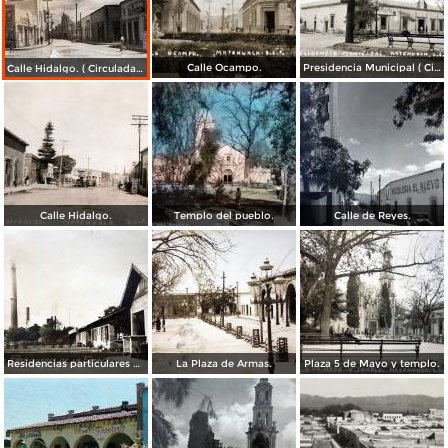
Calle Ocampo.
Presidencia Municipal ( Circulada el 2 de Junio de 1940 ).
Calle Hidalgo. ( Circulada el 23 de Enero de 1955 ).
Calle Hidalgo.
Templo del pueblo.
Calle de Reyes.
Residencias particulares de la fabrica.
La Plaza de Armas.
Plaza 5 de Mayo y templo.