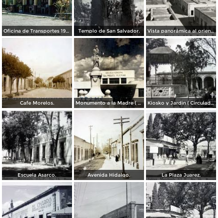
Oficina de Transportes 1965.
Templo de San Salvador.
Vista panorámica al oriente de Matehuala
Cafe Morelos.
Monumento a la Madre ( Circulada el 28 de Agosto de 1956 ).
Kiosko y Jardin ( Circulada el 8 de Octubre de 1955 ).
Escuela Asarco.
Avenida Hidalgo.
La Plaza Juarez.