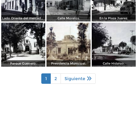
Lado Oriente del mercado Arista.
Calle Morelos.
En la Plaza Juarez.
Parque Guerrero.
Presidencia Municipal.
Calle Hidalgo.
1
2
Siguiente