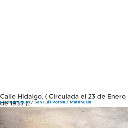
Calle Hidalgo. ( Circulada el 23 de Enero
de 1955 ).
Fotos Antiguas
/
San Luis Potosí
/
Matehuala