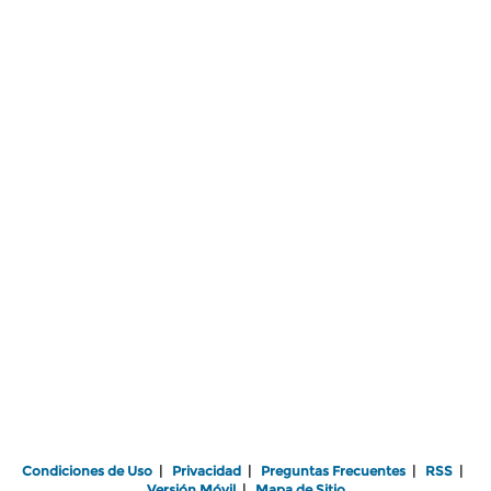
Condiciones de Uso
|
Privacidad
|
Preguntas Frecuentes
|
RSS
|
Versión Móvil
|
Mapa de Sitio