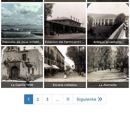
Deposito de agua potable ( Circulada el 11 de Diciembre de 1920 ).
Estacion del Ferrocarril ( Circulada el 19 de Diciembre de 1927 ).
Antiguo acueducto.
La Capilla 1906
Escena callejera.
La Alameda.
1
2
3
...
11
Siguiente