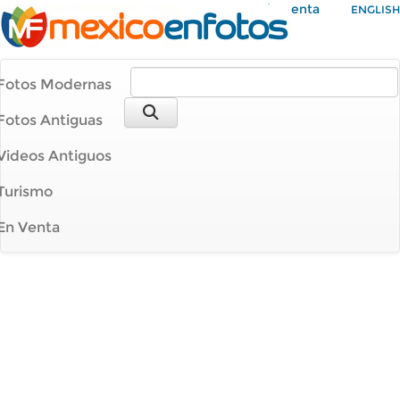
Mi Cuenta
ENGLISH
Fotos Modernas
Fotos Antiguas
Videos Antiguos
Turismo
En Venta