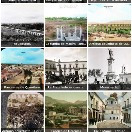
Palacio Municipal
Templo de la Congregación
Lugar donde fue fusilado el emperador Maximiliano
Acueducto.
La tumba de Maximiliano de Absburgo Queretaro Por el fotografo William Henry Jackson.
Antiguo acueducto de Querétaro.
Panorama de Querétaro.
La Plaza Independencia.
Monumento.
Antiguo acueducto. Querétaro
Fábrica de Hércules
Calle Miguel Hidalgo