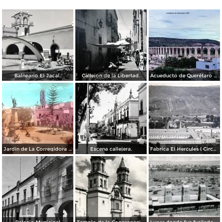
Balneario El Jacal.
Callejon de la Libertad.
Acueducto de Querétaro 1967
Jardin de La Corregidora ( Circulada el 3 de Noviembre de 1957 ).
Escena callejera.
Fabrica El Hercules ( Circulada el 22 de Junio de 1926 ).