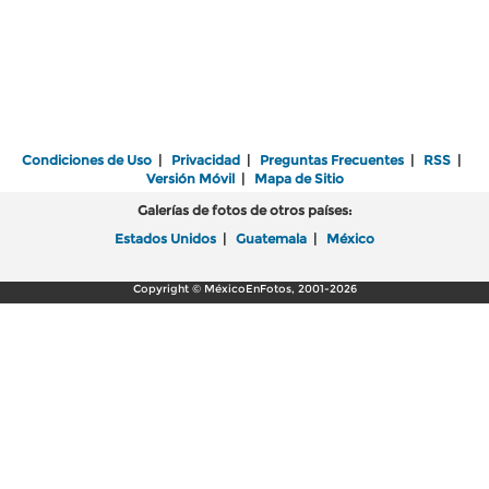
Condiciones de Uso
|
Privacidad
|
Preguntas Frecuentes
|
RSS
|
Versión Móvil
|
Mapa de Sitio
Galerías de fotos de otros países:
Estados Unidos
|
Guatemala
|
México
Copyright © MéxicoEnFotos, 2001-2026