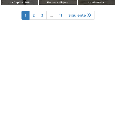
La Capilla 1906
Escena callejera.
La Alameda.
1
2
3
...
11
Siguiente