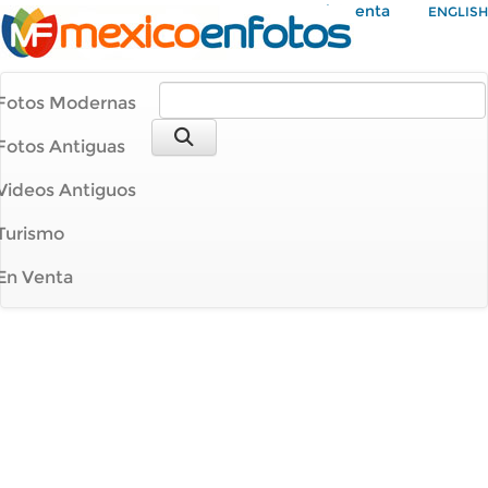
Mi Cuenta
ENGLISH
Fotos Modernas
Fotos Antiguas
Videos Antiguos
Turismo
En Venta