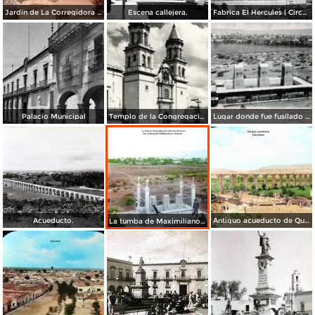
Jardin de La Corregidora ( Circulada el 3 de Noviembre de 1957 ).
Escena callejera.
Fabrica El Hercules ( Circulada el 22 de Junio de 1926 ).
Palacio Municipal
Templo de la Congregación
Lugar donde fue fusilado el emperador Maximiliano
Acueducto.
Antiguo acueducto de Querétaro.
La tumba de Maximiliano de Absburgo Queretaro Por el fotografo William Henry Jackson.