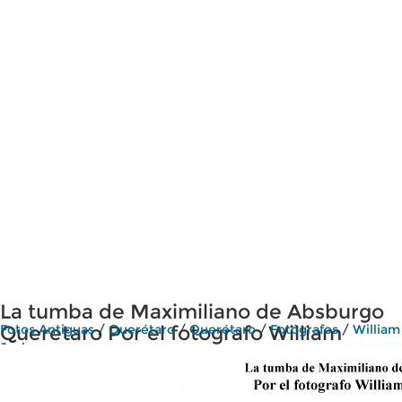
La tumba de Maximiliano de Absburgo
Queretaro Por el fotografo William
Fotos Antiguas
/
Querétaro
/
Querétaro
/
Fotógrafos
/
William
Jackson
Henry Jackson.