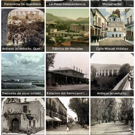
Panorama de Querétaro.
La Plaza Independencia.
Monumento.
Antiguo acueducto. Querétaro
Fábrica de Hércules
Calle Miguel Hidalgo
Deposito de agua potable ( Circulada el 11 de Diciembre de 1920 ).
Estacion del Ferrocarril ( Circulada el 19 de Diciembre de 1927 ).
Antiguo acueducto.