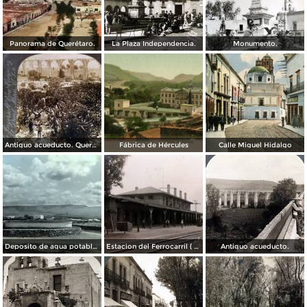
Panorama de Querétaro.
La Plaza Independencia.
Monumento.
Antiguo acueducto. Querétaro
Fábrica de Hércules
Calle Miguel Hidalgo
Deposito de agua potable ( Circulada el 11 de Diciembre de 1920 ).
Estacion del Ferrocarril ( Circulada el 19 de Diciembre de 1927 ).
Antiguo acueducto.