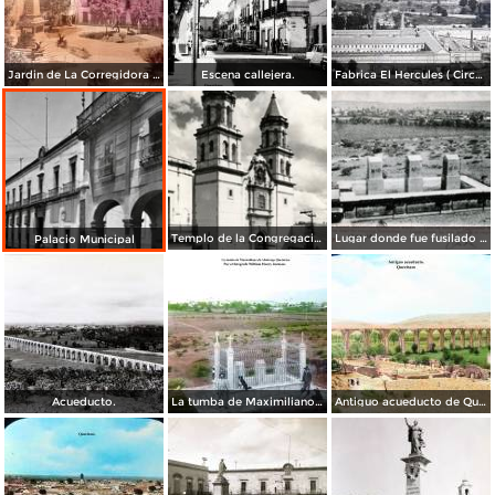
Jardin de La Corregidora ( Circulada el 3 de Noviembre de 1957 ).
Escena callejera.
Fabrica El Hercules ( Circulada el 22 de Junio de 1926 ).
Templo de la Congregación
Lugar donde fue fusilado el emperador Maximiliano
Palacio Municipal
Acueducto.
La tumba de Maximiliano de Absburgo Queretaro Por el fotografo William Henry Jackson.
Antiguo acueducto de Querétaro.