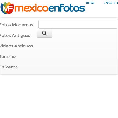
Mi Cuenta
ENGLISH
Fotos Modernas
Fotos Antiguas
Videos Antiguos
Turismo
En Venta