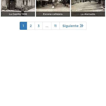
La Capilla 1906
Escena callejera.
La Alameda.
1
2
3
...
11
Siguiente