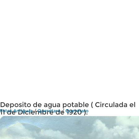
Deposito de agua potable ( Circulada el
11 de Diciembre de 1920 ).
Fotos Antiguas
/
Querétaro
/
Querétaro