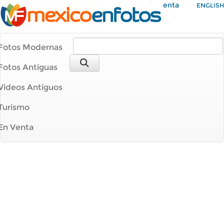
Mi Cuenta
ENGLISH
Fotos Modernas
Fotos Antiguas
Videos Antiguos
Turismo
En Venta