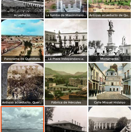
Acueducto.
La tumba de Maximiliano de Absburgo Queretaro Por el fotografo William Henry Jackson.
Antiguo acueducto de Querétaro.
Panorama de Querétaro.
La Plaza Independencia.
Monumento.
Antiguo acueducto. Querétaro
Fábrica de Hércules
Calle Miguel Hidalgo