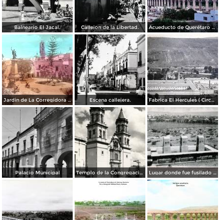
Balneario El Jacal.
Callejon de la Libertad.
Acueducto de Querétaro 1967
Jardin de La Corregidora ( Circulada el 3 de Noviembre de 1957 ).
Escena callejera.
Fabrica El Hercules ( Circulada el 22 de Junio de 1926 ).
Palacio Municipal
Templo de la Congregación
Lugar donde fue fusilado el emperador Maximiliano