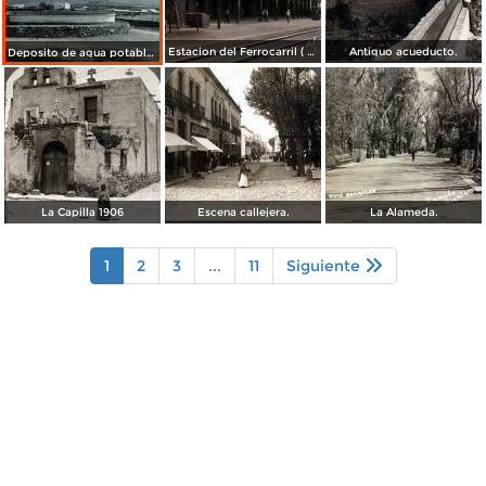
Estacion del Ferrocarril ( Circulada el 19 de Diciembre de 1927 ).
Antiguo acueducto.
Deposito de agua potable ( Circulada el 11 de Diciembre de 1920 ).
La Capilla 1906
Escena callejera.
La Alameda.
1
2
3
...
11
Siguiente