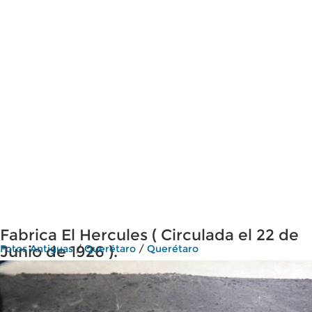
Fabrica El Hercules ( Circulada el 22 de
Junio de 1926 ).
Fotos Antiguas
/
Querétaro
/
Querétaro