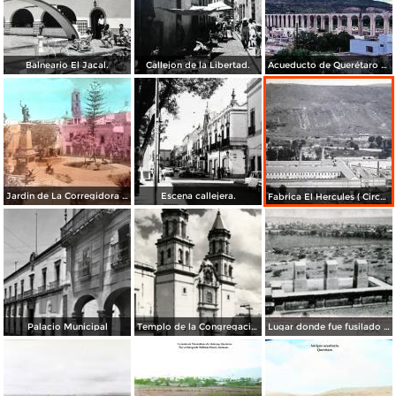
Balneario El Jacal.
Callejon de la Libertad.
Acueducto de Querétaro 1967
Jardin de La Corregidora ( Circulada el 3 de Noviembre de 1957 ).
Escena callejera.
Fabrica El Hercules ( Circulada el 22 de Junio de 1926 ).
Palacio Municipal
Templo de la Congregación
Lugar donde fue fusilado el emperador Maximiliano