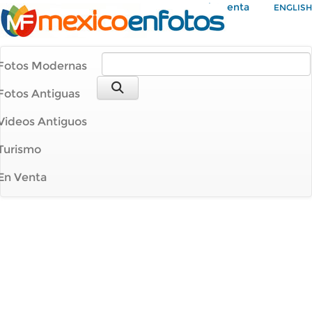
Mi Cuenta
ENGLISH
Fotos Modernas
Fotos Antiguas
Videos Antiguos
Turismo
En Venta