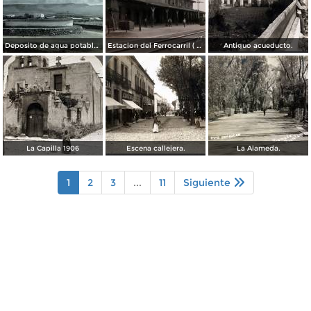
Deposito de agua potable ( Circulada el 11 de Diciembre de 1920 ).
Estacion del Ferrocarril ( Circulada el 19 de Diciembre de 1927 ).
Antiguo acueducto.
La Capilla 1906
Escena callejera.
La Alameda.
1
2
3
...
11
Siguiente