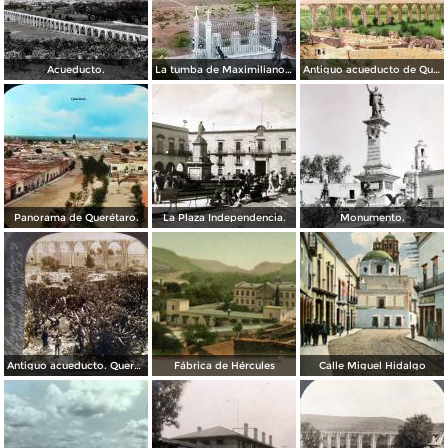
Acueducto.
La tumba de Maximiliano de Absburgo Queretaro Por el fotografo William Henry Jackson.
Antiguo acueducto de Querétaro.
Panorama de Querétaro.
La Plaza Independencia.
Monumento.
Antiguo acueducto. Querétaro
Fábrica de Hércules
Calle Miguel Hidalgo