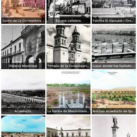
Jardin de La Corregidora ( Circulada el 3 de Noviembre de 1957 ).
Escena callejera.
Fabrica El Hercules ( Circulada el 22 de Junio de 1926 ).
Palacio Municipal
Templo de la Congregación
Lugar donde fue fusilado el emperador Maximiliano
Acueducto.
La tumba de Maximiliano de Absburgo Queretaro Por el fotografo William Henry Jackson.
Antiguo acueducto de Querétaro.