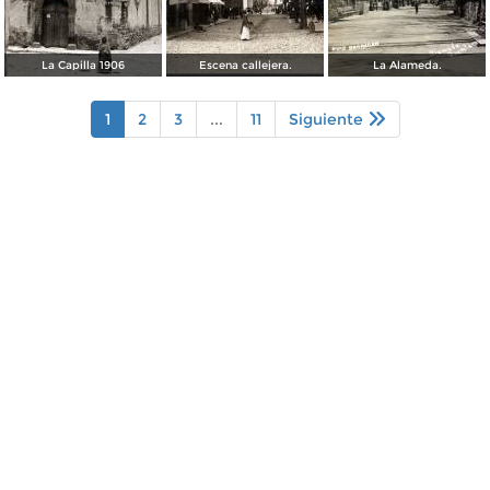
La Capilla 1906
Escena callejera.
La Alameda.
1
2
3
...
11
Siguiente