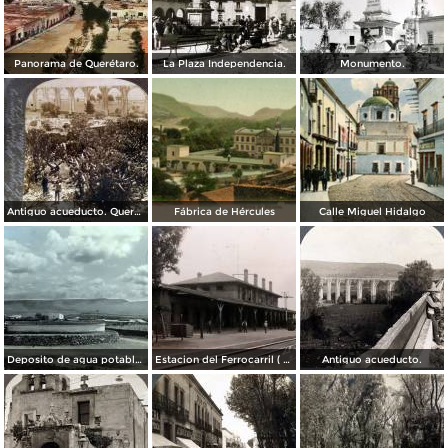
Panorama de Querétaro.
La Plaza Independencia.
Monumento.
Antiguo acueducto. Querétaro
Fábrica de Hércules
Calle Miguel Hidalgo
Deposito de agua potable ( Circulada el 11 de Diciembre de 1920 ).
Estacion del Ferrocarril ( Circulada el 19 de Diciembre de 1927 ).
Antiguo acueducto.