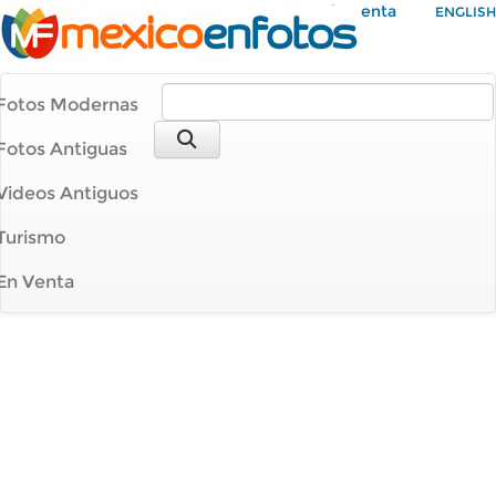
Mi Cuenta
ENGLISH
Fotos Modernas
Fotos Antiguas
Videos Antiguos
Turismo
En Venta