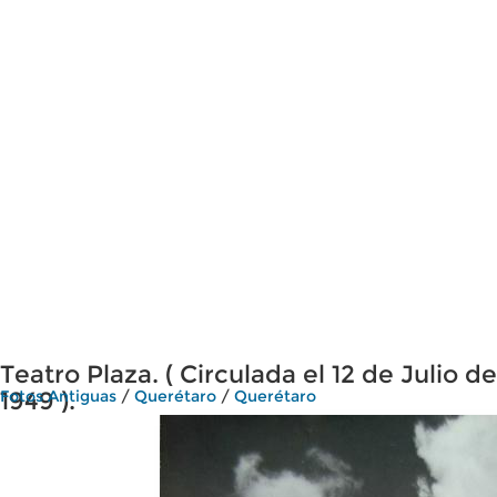
Teatro Plaza. ( Circulada el 12 de Julio de
1949 ).
Fotos Antiguas
/
Querétaro
/
Querétaro