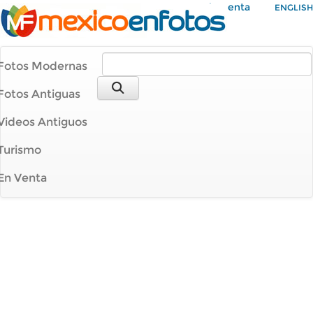
Mi Cuenta
ENGLISH
Fotos Modernas
Fotos Antiguas
Videos Antiguos
Turismo
En Venta