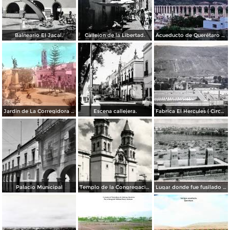
Balneario El Jacal.
Callejon de la Libertad.
Acueducto de Querétaro 1967
Jardin de La Corregidora ( Circulada el 3 de Noviembre de 1957 ).
Escena callejera.
Fabrica El Hercules ( Circulada el 22 de Junio de 1926 ).
Palacio Municipal
Templo de la Congregación
Lugar donde fue fusilado el emperador Maximiliano