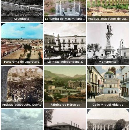
Acueducto.
La tumba de Maximiliano de Absburgo Queretaro Por el fotografo William Henry Jackson.
Antiguo acueducto de Querétaro.
Panorama de Querétaro.
La Plaza Independencia.
Monumento.
Antiguo acueducto. Querétaro
Fábrica de Hércules
Calle Miguel Hidalgo