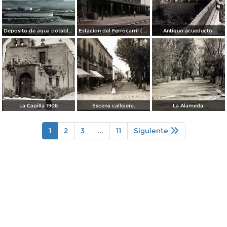
Deposito de agua potable ( Circulada el 11 de Diciembre de 1920 ).
Estacion del Ferrocarril ( Circulada el 19 de Diciembre de 1927 ).
Antiguo acueducto.
La Capilla 1906
Escena callejera.
La Alameda.
1
2
3
...
11
Siguiente