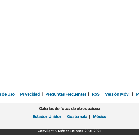
s de Uso
|
Privacidad
|
Preguntas Frecuentes
|
RSS
|
Versión Móvil
|
M
Galerías de fotos de otros países:
Estados Unidos
|
Guatemala
|
México
Copyright © MéxicoEnFotos, 2001-2026