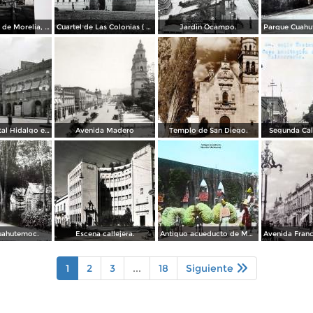
El acueducto de Morelia, Michoacán
Cuartel de Las Colonias ( Circulada el 1 de Abril de 1921 ).
Jardin Ocampo.
Vista del portal Hidalgo en Morelia Michoacán ( Circulada el 6 de Abril de 1957 ).
Avenida Madero
Templo de San Diego.
Segunda Cal
uahutemoc.
Escena callejera.
Antiguo acueducto de Morelia Michoacán.
1
2
3
...
18
Siguiente