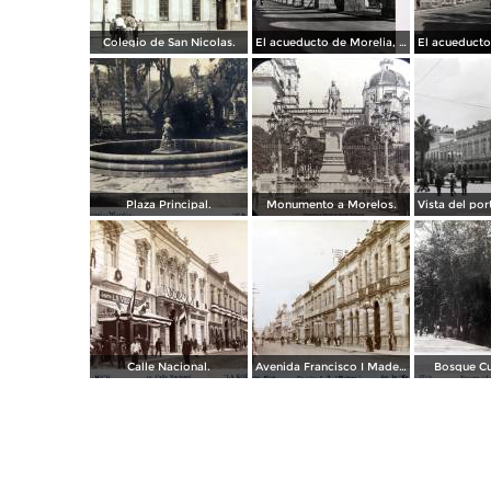
Colegio de San Nicolas.
El acueducto de Morelia, Michoacán
Plaza Principal.
Monumento a Morelos.
Calle Nacional.
Avenida Francisco I Madero.
Bosque C