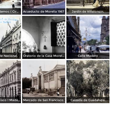
Parque Cuahutemoc ( Circulada el 24 de Junio de 1938 ).
Acueducto de Morelia 1967
Jardin de Villalongin.
le Nacional.
Oratorio de la Casa Morelos
Calle Madero
Avenida Francisco I Madero.
Mercado de San Francisco.
Calzada de Guadalupe.