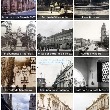
Acueducto de Morelia 1967
Jardin de Villalongin.
Plaza Principal.
Monumento a Morelos.
Vista del portal Hidalgo en Morelia Michoacán ( Circulada el 6 de Abril de 1957 ).
Avenida Madero
Templo de San Diego.
Segunda Calle Nacional.
Oratorio de la Casa Morelos