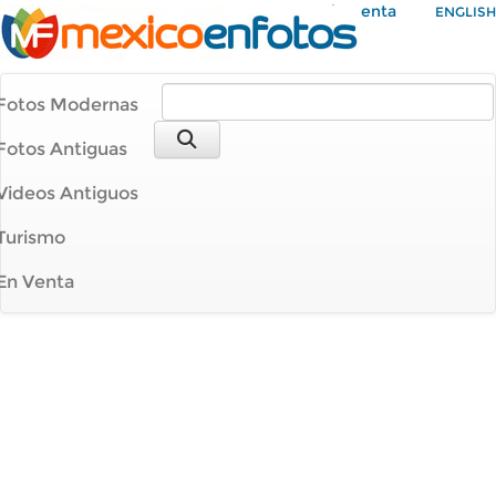
Mi Cuenta
ENGLISH
Fotos Modernas
Fotos Antiguas
Videos Antiguos
Turismo
En Venta