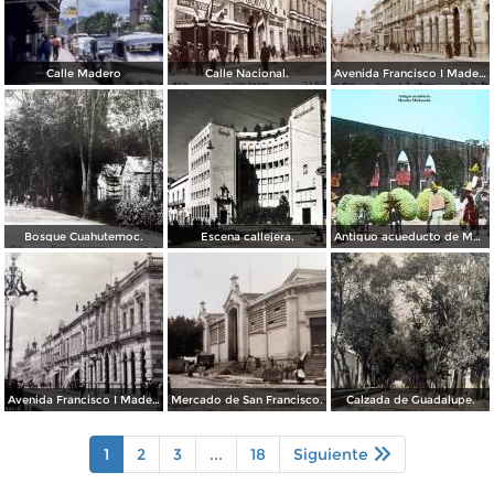
Calle Madero
Calle Nacional.
Avenida Francisco I Madero.
Bosque Cuahutemoc.
Escena callejera.
Antiguo acueducto de Morelia Michoacán.
Avenida Francisco I Madero.
Mercado de San Francisco.
Calzada de Guadalupe.
1
2
3
...
18
Siguiente