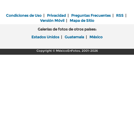
Condiciones de Uso
|
Privacidad
|
Preguntas Frecuentes
|
RSS
|
Versión Móvil
|
Mapa de Sitio
Galerías de fotos de otros países:
Estados Unidos
|
Guatemala
|
México
Copyright © MéxicoEnFotos, 2001-2026