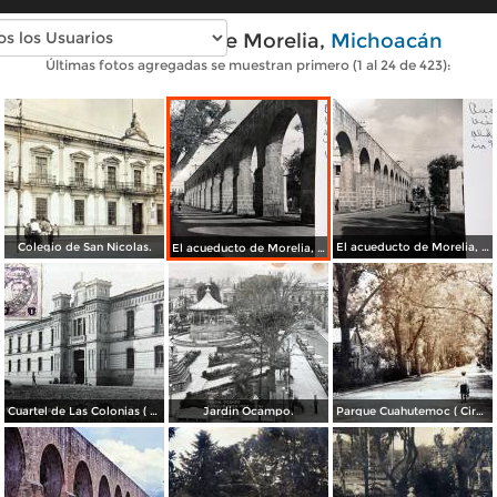
Fotos antiguas de Morelia,
Michoacán
Últimas fotos agregadas se muestran primero (1 al 24 de 423):
Colegio de San Nicolas.
El acueducto de Morelia, Michoacán
El acueducto de Morelia, Michoacán
Cuartel de Las Colonias ( Circulada el 1 de Abril de 1921 ).
Jardin Ocampo.
Parque Cuahutemoc ( Circulada el 24 de Junio de 1938 ).