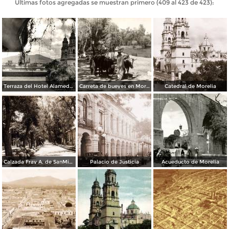
Últimas fotos agregadas se muestran primero (409 al 423 de 423):
Terraza del Hotel Alameda y Catedral
Carreta de bueyes en Morelia
Catedral de Morelia
Calzada Fray A. de SanMiguel
Palacio de Justicia
Acueducto de Morelia