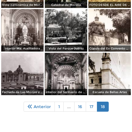
Vista panorámica de Morelia
Catedral de Morelia
FOTO DESDE EL AIRE DE MORELIA POR LOS 40'S
Interior Ma. Auxiliadora
Vista del Parque Juárez
Cúpula del Ex Convento del Carmen
Fachada de Las Monjas y del Ex Teresiano
Interior del Santuario de Guadalupe
Escuela de Bellas Artes
Anterior
1
...
16
17
18