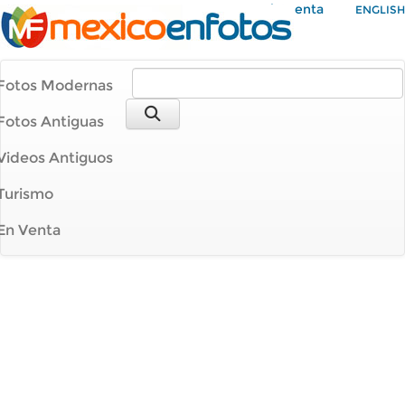
Mi Cuenta
ENGLISH
Fotos Modernas
Fotos Antiguas
Videos Antiguos
Turismo
En Venta