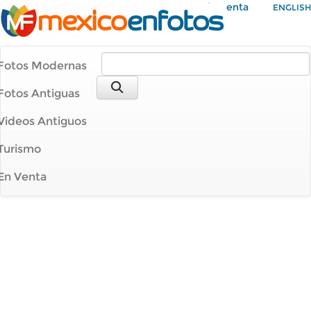
Mi Cuenta
ENGLISH
Fotos Modernas
Fotos Antiguas
Videos Antiguos
Turismo
En Venta