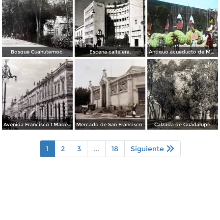
Bosque Cuahutemoc.
Escena callejera.
Antiguo acueducto de Morelia Michoacán.
Avenida Francisco I Madero.
Mercado de San Francisco.
Calzada de Guadalupe.
1
2
3
...
18
Siguiente