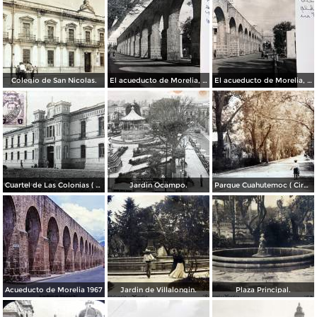
Colegio de San Nicolas.
El acueducto de Morelia, Michoacán
El acueducto de Morelia, Michoacán
Cuartel de Las Colonias ( Circulada el 1 de Abril de 1921 ).
Jardin Ocampo.
Parque Cuahutemoc ( Circulada el 24 de Junio de 1938 ).
Acueducto de Morelia 1967
Jardin de Villalongin.
Plaza Principal.