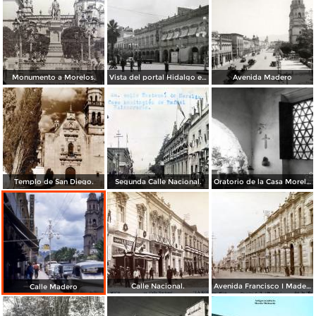
Monumento a Morelos.
Vista del portal Hidalgo en Morelia Michoacán ( Circulada el 6 de Abril de 1957 ).
Avenida Madero
Templo de San Diego.
Segunda Calle Nacional.
Oratorio de la Casa Morelos
Calle Nacional.
Avenida Francisco I Madero.
Calle Madero