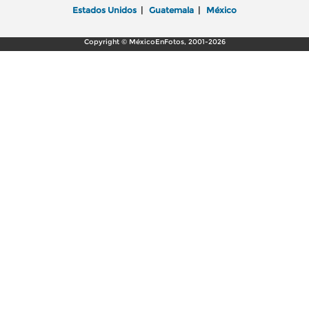
Estados Unidos
|
Guatemala
|
México
Copyright © MéxicoEnFotos, 2001-2026