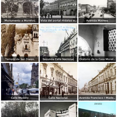
Monumento a Morelos.
Vista del portal Hidalgo en Morelia Michoacán ( Circulada el 6 de Abril de 1957 ).
Avenida Madero
Templo de San Diego.
Segunda Calle Nacional.
Oratorio de la Casa Morelos
Calle Madero
Calle Nacional.
Avenida Francisco I Madero.