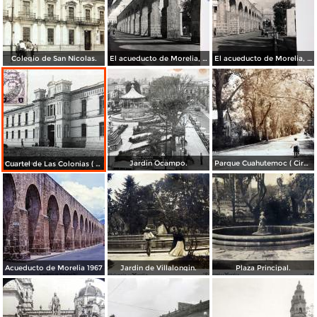
Colegio de San Nicolas.
El acueducto de Morelia, Michoacán
El acueducto de Morelia, Michoacán
Jardin Ocampo.
Parque Cuahutemoc ( Circulada el 24 de Junio de 1938 ).
Cuartel de Las Colonias ( Circulada el 1 de Abril de 1921 ).
Acueducto de Morelia 1967
Jardin de Villalongin.
Plaza Principal.