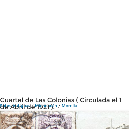
Cuartel de Las Colonias ( Circulada el 1
de Abril de 1921 ).
Fotos Antiguas
/
Michoacán
/
Morelia