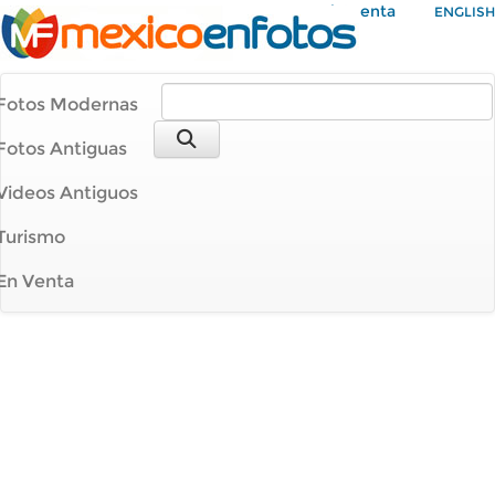
Mi Cuenta
ENGLISH
Fotos Modernas
Fotos Antiguas
Videos Antiguos
Turismo
En Venta