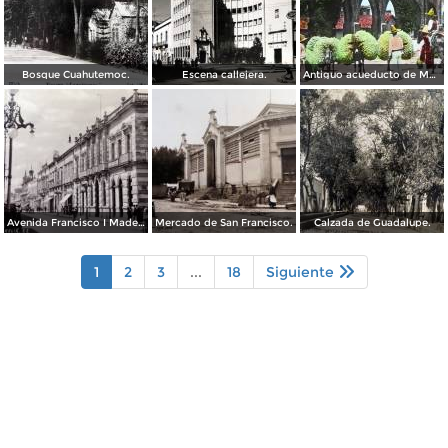
Bosque Cuahutemoc.
Escena callejera.
Antiguo acueducto de Morelia Michoacán.
Avenida Francisco I Madero.
Mercado de San Francisco.
Calzada de Guadalupe.
1
2
3
...
18
Siguiente