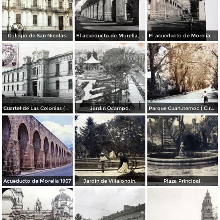
Colegio de San Nicolas.
El acueducto de Morelia, Michoacán
El acueducto de Morelia, Michoacán
Cuartel de Las Colonias ( Circulada el 1 de Abril de 1921 ).
Jardin Ocampo.
Parque Cuahutemoc ( Circulada el 24 de Junio de 1938 ).
Acueducto de Morelia 1967
Jardin de Villalongin.
Plaza Principal.