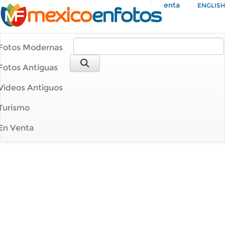
Mi Cuenta
ENGLISH
Fotos Modernas
Fotos Antiguas
Videos Antiguos
Turismo
En Venta