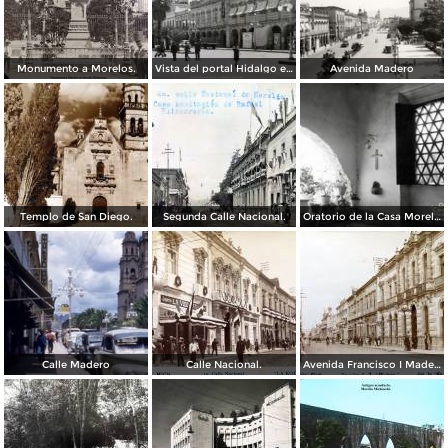
Monumento a Morelos.
Vista del portal Hidalgo en Morelia Michoacán ( Circulada el 6 de Abril de 1957 ).
Avenida Madero
Templo de San Diego.
Segunda Calle Nacional.
Oratorio de la Casa Morelos
Calle Madero
Calle Nacional.
Avenida Francisco I Madero.