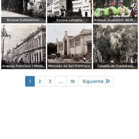
Bosque Cuahutemoc.
Escena callejera.
Antiguo acueducto de Morelia Michoacán.
Avenida Francisco I Madero.
Mercado de San Francisco.
Calzada de Guadalupe.
1
2
3
...
18
Siguiente