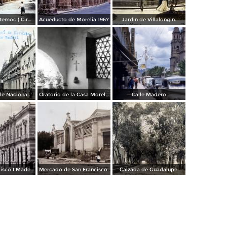
Parque Cuahutemoc ( Circulada el 24 de Junio de 1938 ).
Acueducto de Morelia 1967
Jardin de Villalongin.
le Nacional.
Oratorio de la Casa Morelos
Calle Madero
Avenida Francisco I Madero.
Mercado de San Francisco.
Calzada de Guadalupe.