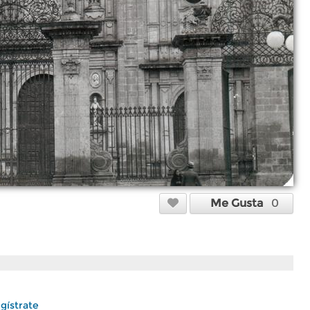
Me Gusta
0
gístrate