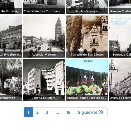
El acueducto de Morelia, Michoacán
Cuartel de Las Colonias ( Circulada el 1 de Abril de 1921 ).
Jardin Ocampo.
Vista del portal Hidalgo en Morelia Michoacán ( Circulada el 6 de Abril de 1957 ).
Avenida Madero
Templo de San Diego.
Segunda Cal
uahutemoc.
Escena callejera.
Antiguo acueducto de Morelia Michoacán.
1
2
3
...
18
Siguiente