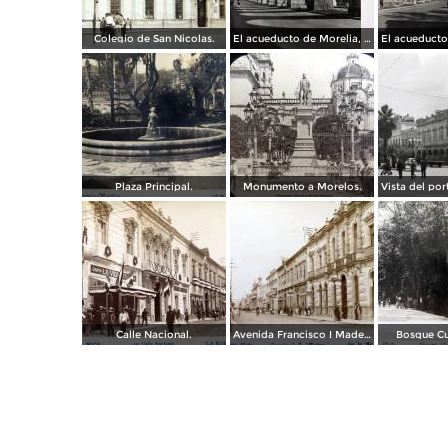
Colegio de San Nicolas.
El acueducto de Morelia, Michoacán
Plaza Principal.
Monumento a Morelos.
Calle Nacional.
Avenida Francisco I Madero.
Bosque C