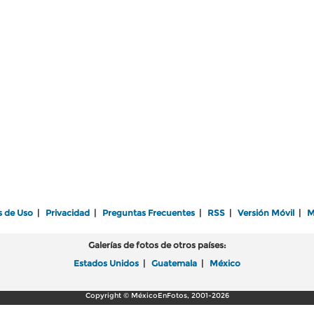
s de Uso
|
Privacidad
|
Preguntas Frecuentes
|
RSS
|
Versión Móvil
|
M
Galerías de fotos de otros países:
Estados Unidos
|
Guatemala
|
México
Copyright © MéxicoEnFotos, 2001-2026