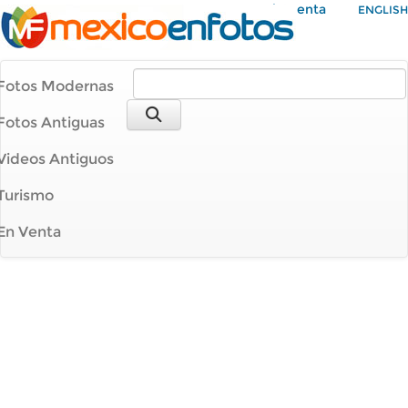
Mi Cuenta
ENGLISH
Fotos Modernas
Fotos Antiguas
Videos Antiguos
Turismo
En Venta