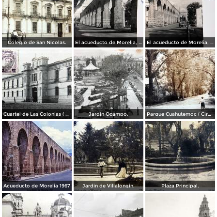
Colegio de San Nicolas.
El acueducto de Morelia, Michoacán
El acueducto de Morelia, Michoacán
Cuartel de Las Colonias ( Circulada el 1 de Abril de 1921 ).
Jardin Ocampo.
Parque Cuahutemoc ( Circulada el 24 de Junio de 1938 ).
Acueducto de Morelia 1967
Jardin de Villalongin.
Plaza Principal.