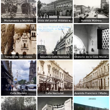
Monumento a Morelos.
Vista del portal Hidalgo en Morelia Michoacán ( Circulada el 6 de Abril de 1957 ).
Avenida Madero
Templo de San Diego.
Segunda Calle Nacional.
Oratorio de la Casa Morelos
Calle Madero
Calle Nacional.
Avenida Francisco I Madero.