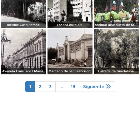
Bosque Cuahutemoc.
Escena callejera.
Antiguo acueducto de Morelia Michoacán.
Avenida Francisco I Madero.
Mercado de San Francisco.
Calzada de Guadalupe.
1
2
3
...
18
Siguiente