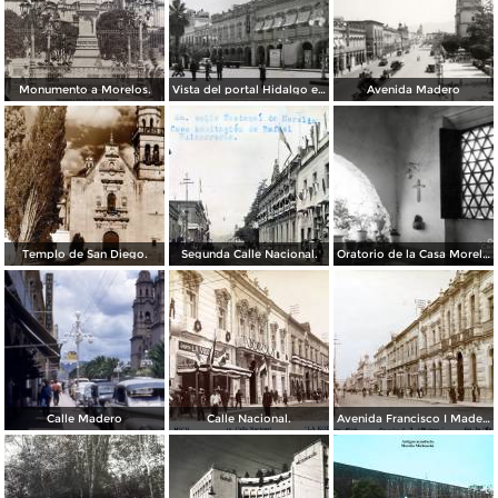
Monumento a Morelos.
Vista del portal Hidalgo en Morelia Michoacán ( Circulada el 6 de Abril de 1957 ).
Avenida Madero
Templo de San Diego.
Segunda Calle Nacional.
Oratorio de la Casa Morelos
Calle Madero
Calle Nacional.
Avenida Francisco I Madero.