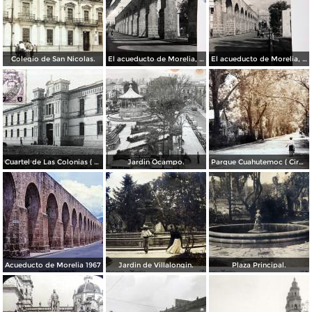
Colegio de San Nicolas.
El acueducto de Morelia, Michoacán
El acueducto de Morelia, Michoacán
Cuartel de Las Colonias ( Circulada el 1 de Abril de 1921 ).
Jardin Ocampo.
Parque Cuahutemoc ( Circulada el 24 de Junio de 1938 ).
Acueducto de Morelia 1967
Jardin de Villalongin.
Plaza Principal.