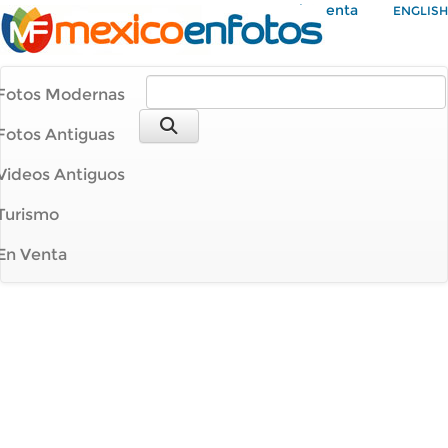
Mi Cuenta
ENGLISH
Fotos Modernas
Fotos Antiguas
Videos Antiguos
Turismo
En Venta