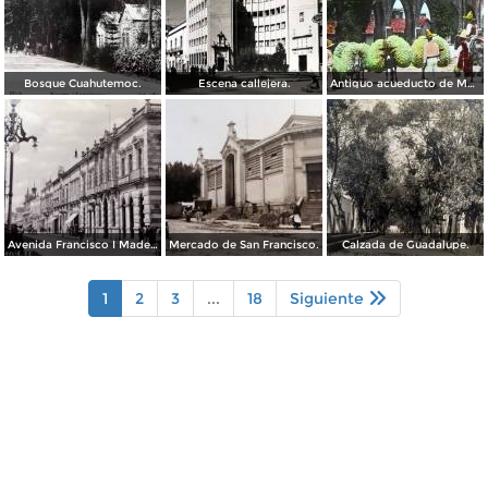
Bosque Cuahutemoc.
Escena callejera.
Antiguo acueducto de Morelia Michoacán.
Avenida Francisco I Madero.
Mercado de San Francisco.
Calzada de Guadalupe.
1
2
3
...
18
Siguiente