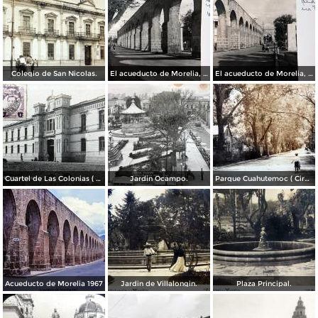
Colegio de San Nicolas.
El acueducto de Morelia, Michoacán
El acueducto de Morelia, Michoacán
Cuartel de Las Colonias ( Circulada el 1 de Abril de 1921 ).
Jardin Ocampo.
Parque Cuahutemoc ( Circulada el 24 de Junio de 1938 ).
Acueducto de Morelia 1967
Jardin de Villalongin.
Plaza Principal.