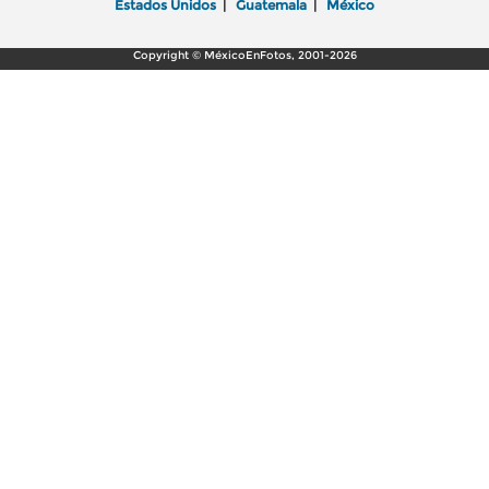
Estados Unidos
|
Guatemala
|
México
Copyright © MéxicoEnFotos, 2001-2026