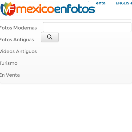
Mi Cuenta
ENGLISH
Fotos Modernas
Fotos Antiguas
Videos Antiguos
Turismo
En Venta