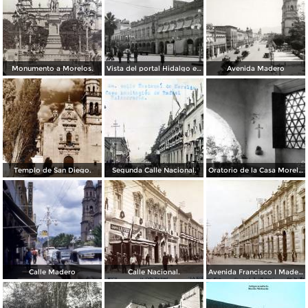
Monumento a Morelos.
Vista del portal Hidalgo en Morelia Michoacán ( Circulada el 6 de Abril de 1957 ).
Avenida Madero
Templo de San Diego.
Segunda Calle Nacional.
Oratorio de la Casa Morelos
Calle Madero
Calle Nacional.
Avenida Francisco I Madero.