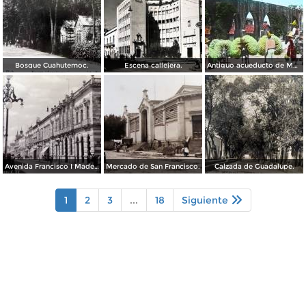
Bosque Cuahutemoc.
Escena callejera.
Antiguo acueducto de Morelia Michoacán.
Avenida Francisco I Madero.
Mercado de San Francisco.
Calzada de Guadalupe.
1
2
3
...
18
Siguiente