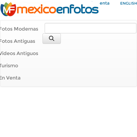
Mi Cuenta
ENGLISH
Fotos Modernas
Fotos Antiguas
Videos Antiguos
Turismo
En Venta