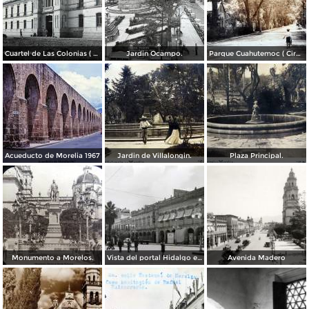
Cuartel de Las Colonias ( Circulada el 1 de Abril de 1921 ).
Jardin Ocampo.
Parque Cuahutemoc ( Circulada el 24 de Junio de 1938 ).
Acueducto de Morelia 1967
Jardin de Villalongin.
Plaza Principal.
Monumento a Morelos.
Vista del portal Hidalgo en Morelia Michoacán ( Circulada el 6 de Abril de 1957 ).
Avenida Madero