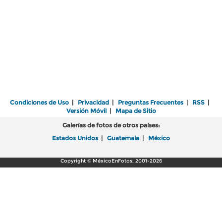
Condiciones de Uso
|
Privacidad
|
Preguntas Frecuentes
|
RSS
|
Versión Móvil
|
Mapa de Sitio
Galerías de fotos de otros países:
Estados Unidos
|
Guatemala
|
México
Copyright © MéxicoEnFotos, 2001-2026