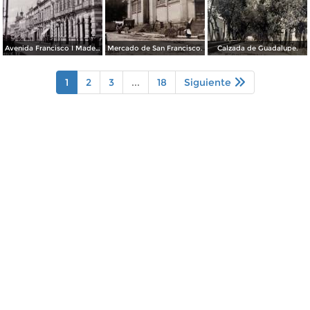
Avenida Francisco I Madero.
Mercado de San Francisco.
Calzada de Guadalupe.
1
2
3
...
18
Siguiente