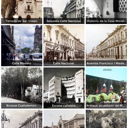
Templo de San Diego.
Segunda Calle Nacional.
Oratorio de la Casa Morelos
Calle Madero
Calle Nacional.
Avenida Francisco I Madero.
Bosque Cuahutemoc.
Escena callejera.
Antiguo acueducto de Morelia Michoacán.