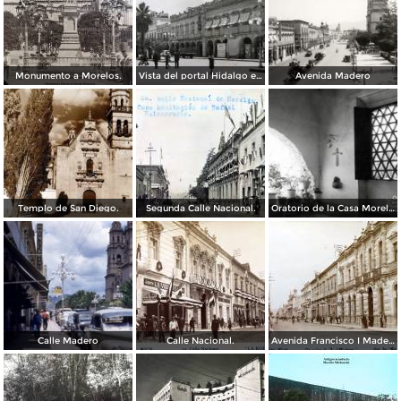
Monumento a Morelos.
Vista del portal Hidalgo en Morelia Michoacán ( Circulada el 6 de Abril de 1957 ).
Avenida Madero
Templo de San Diego.
Segunda Calle Nacional.
Oratorio de la Casa Morelos
Calle Madero
Calle Nacional.
Avenida Francisco I Madero.