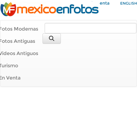
Mi Cuenta
ENGLISH
Fotos Modernas
Fotos Antiguas
Videos Antiguos
Turismo
En Venta