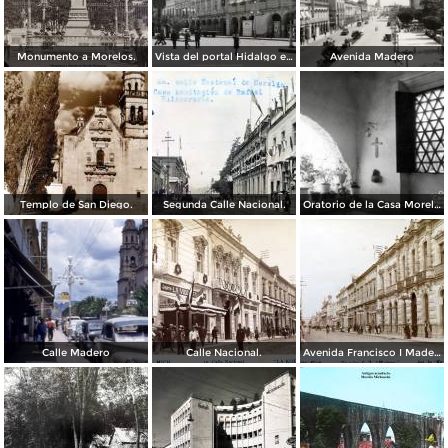
Monumento a Morelos.
Vista del portal Hidalgo en Morelia Michoacán ( Circulada el 6 de Abril de 1957 ).
Avenida Madero
Templo de San Diego.
Segunda Calle Nacional.
Oratorio de la Casa Morelos
Calle Madero
Calle Nacional.
Avenida Francisco I Madero.