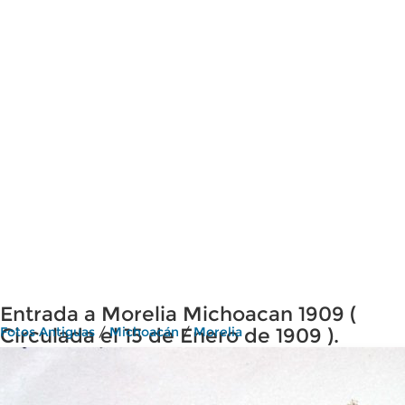
Entrada a Morelia Michoacan 1909 (
Circulada el 15 de Enero de 1909 ).
Fotos Antiguas
/
Michoacán
/
Morelia