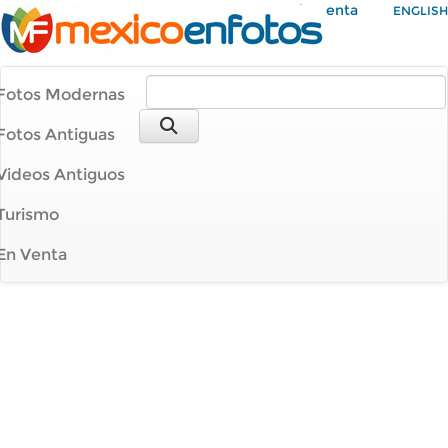
Mi Cuenta
ENGLISH
Fotos Modernas
Fotos Antiguas
Videos Antiguos
Turismo
En Venta