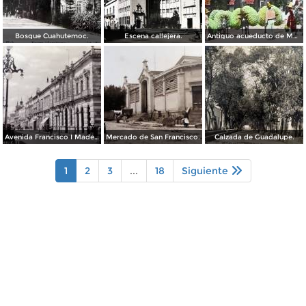
Bosque Cuahutemoc.
Escena callejera.
Antiguo acueducto de Morelia Michoacán.
Avenida Francisco I Madero.
Mercado de San Francisco.
Calzada de Guadalupe.
1
2
3
...
18
Siguiente