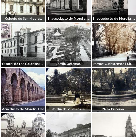
Colegio de San Nicolas.
El acueducto de Morelia, Michoacán
El acueducto de Morelia, Michoacán
Cuartel de Las Colonias ( Circulada el 1 de Abril de 1921 ).
Jardin Ocampo.
Parque Cuahutemoc ( Circulada el 24 de Junio de 1938 ).
Acueducto de Morelia 1967
Jardin de Villalongin.
Plaza Principal.