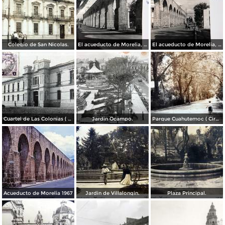
Colegio de San Nicolas.
El acueducto de Morelia, Michoacán
El acueducto de Morelia, Michoacán
Cuartel de Las Colonias ( Circulada el 1 de Abril de 1921 ).
Jardin Ocampo.
Parque Cuahutemoc ( Circulada el 24 de Junio de 1938 ).
Acueducto de Morelia 1967
Jardin de Villalongin.
Plaza Principal.