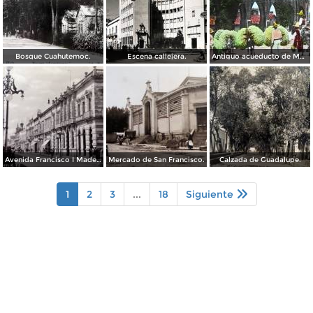
Bosque Cuahutemoc.
Escena callejera.
Antiguo acueducto de Morelia Michoacán.
Avenida Francisco I Madero.
Mercado de San Francisco.
Calzada de Guadalupe.
1
2
3
...
18
Siguiente