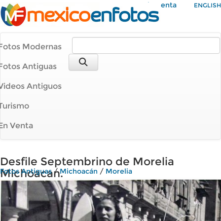
Mi Cuenta
ENGLISH
Fotos Modernas
Fotos Antiguas
Videos Antiguos
Turismo
En Venta
Desfile Septembrino de Morelia
Michoacan.
Fotos Antiguas
/
Michoacán
/
Morelia