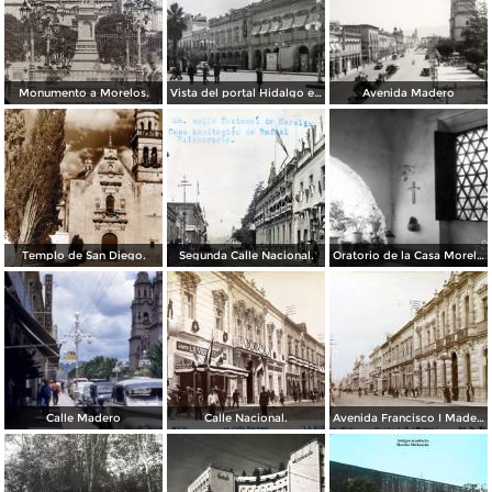
Monumento a Morelos.
Vista del portal Hidalgo en Morelia Michoacán ( Circulada el 6 de Abril de 1957 ).
Avenida Madero
Templo de San Diego.
Segunda Calle Nacional.
Oratorio de la Casa Morelos
Calle Madero
Calle Nacional.
Avenida Francisco I Madero.