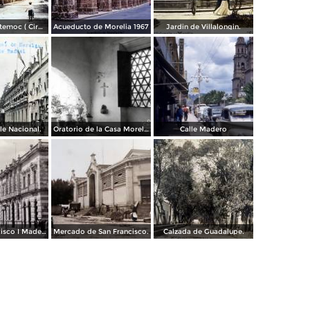
Parque Cuahutemoc ( Circulada el 24 de Junio de 1938 ).
Acueducto de Morelia 1967
Jardin de Villalongin.
le Nacional.
Oratorio de la Casa Morelos
Calle Madero
Avenida Francisco I Madero.
Mercado de San Francisco.
Calzada de Guadalupe.