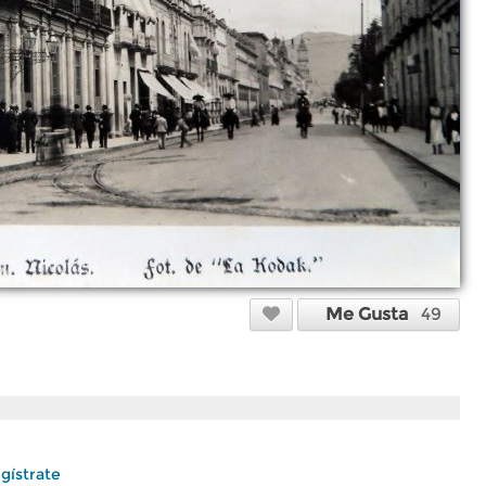
Me Gusta
49
gístrate