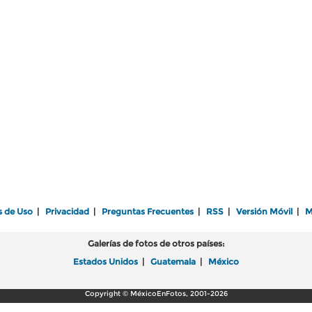
s de Uso
|
Privacidad
|
Preguntas Frecuentes
|
RSS
|
Versión Móvil
|
M
Galerías de fotos de otros países:
Estados Unidos
|
Guatemala
|
México
Copyright © MéxicoEnFotos, 2001-2026