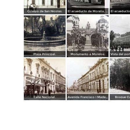
Colegio de San Nicolas.
El acueducto de Morelia, Michoacán
Plaza Principal.
Monumento a Morelos.
Calle Nacional.
Avenida Francisco I Madero.
Bosque C