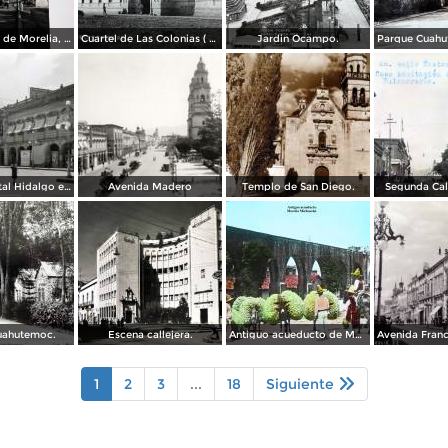
El acueducto de Morelia, Michoacán
Cuartel de Las Colonias ( Circulada el 1 de Abril de 1921 ).
Jardin Ocampo.
Vista del portal Hidalgo en Morelia Michoacán ( Circulada el 6 de Abril de 1957 ).
Avenida Madero
Templo de San Diego.
Segunda Cal
uahutemoc.
Escena callejera.
Antiguo acueducto de Morelia Michoacán.
1
2
3
...
18
Siguiente