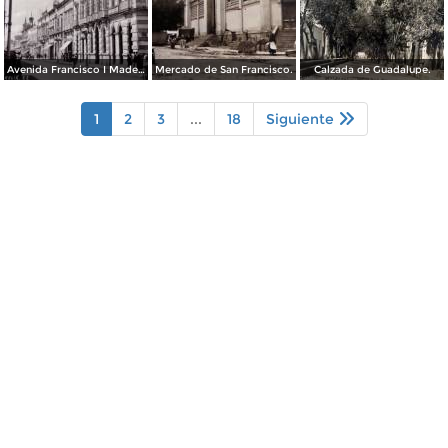
Avenida Francisco I Madero.
Mercado de San Francisco.
Calzada de Guadalupe.
1
2
3
...
18
Siguiente