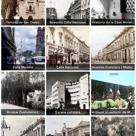
Templo de San Diego.
Segunda Calle Nacional.
Oratorio de la Casa Morelos
Calle Madero
Calle Nacional.
Avenida Francisco I Madero.
Bosque Cuahutemoc.
Escena callejera.
Antiguo acueducto de Morelia Michoacán.