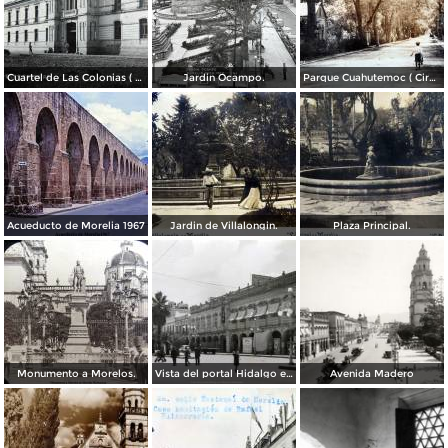
Cuartel de Las Colonias ( Circulada el 1 de Abril de 1921 ).
Jardin Ocampo.
Parque Cuahutemoc ( Circulada el 24 de Junio de 1938 ).
Acueducto de Morelia 1967
Jardin de Villalongin.
Plaza Principal.
Monumento a Morelos.
Vista del portal Hidalgo en Morelia Michoacán ( Circulada el 6 de Abril de 1957 ).
Avenida Madero