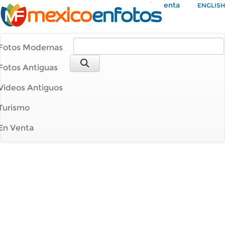
Mi Cuenta
ENGLISH
Fotos Modernas
Fotos Antiguas
Videos Antiguos
Turismo
En Venta