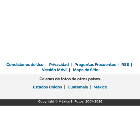
Condiciones de Uso
|
Privacidad
|
Preguntas Frecuentes
|
RSS
|
Versión Móvil
|
Mapa de Sitio
Galerías de fotos de otros países:
Estados Unidos
|
Guatemala
|
México
Copyright © MéxicoEnFotos, 2001-2026