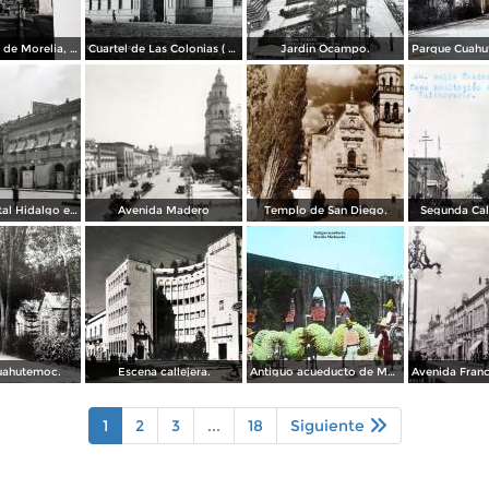
El acueducto de Morelia, Michoacán
Cuartel de Las Colonias ( Circulada el 1 de Abril de 1921 ).
Jardin Ocampo.
Vista del portal Hidalgo en Morelia Michoacán ( Circulada el 6 de Abril de 1957 ).
Avenida Madero
Templo de San Diego.
Segunda Cal
uahutemoc.
Escena callejera.
Antiguo acueducto de Morelia Michoacán.
1
2
3
...
18
Siguiente