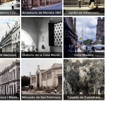
Parque Cuahutemoc ( Circulada el 24 de Junio de 1938 ).
Acueducto de Morelia 1967
Jardin de Villalongin.
le Nacional.
Oratorio de la Casa Morelos
Calle Madero
Avenida Francisco I Madero.
Mercado de San Francisco.
Calzada de Guadalupe.