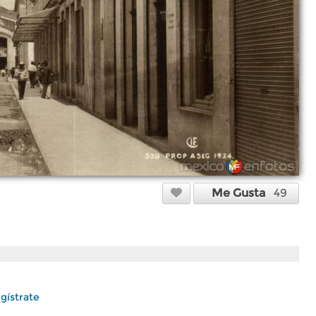
Me Gusta
49
gístrate