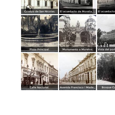
Colegio de San Nicolas.
El acueducto de Morelia, Michoacán
Plaza Principal.
Monumento a Morelos.
Calle Nacional.
Avenida Francisco I Madero.
Bosque C