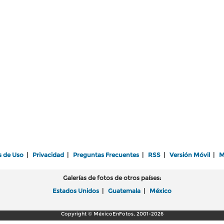
s de Uso
|
Privacidad
|
Preguntas Frecuentes
|
RSS
|
Versión Móvil
|
M
Galerías de fotos de otros países:
Estados Unidos
|
Guatemala
|
México
Copyright © MéxicoEnFotos, 2001-2026