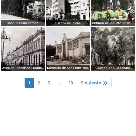
Bosque Cuahutemoc.
Escena callejera.
Antiguo acueducto de Morelia Michoacán.
Avenida Francisco I Madero.
Mercado de San Francisco.
Calzada de Guadalupe.
1
2
3
...
18
Siguiente