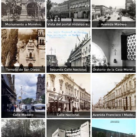
Monumento a Morelos.
Vista del portal Hidalgo en Morelia Michoacán ( Circulada el 6 de Abril de 1957 ).
Avenida Madero
Templo de San Diego.
Segunda Calle Nacional.
Oratorio de la Casa Morelos
Calle Madero
Calle Nacional.
Avenida Francisco I Madero.