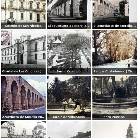
Colegio de San Nicolas.
El acueducto de Morelia, Michoacán
El acueducto de Morelia, Michoacán
Cuartel de Las Colonias ( Circulada el 1 de Abril de 1921 ).
Jardin Ocampo.
Parque Cuahutemoc ( Circulada el 24 de Junio de 1938 ).
Acueducto de Morelia 1967
Jardin de Villalongin.
Plaza Principal.