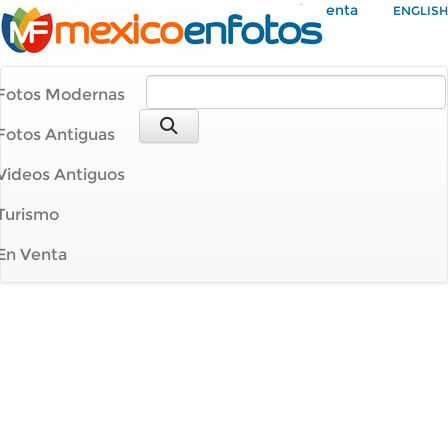
Mi Cuenta
ENGLISH
Fotos Modernas
Fotos Antiguas
Videos Antiguos
Turismo
En Venta