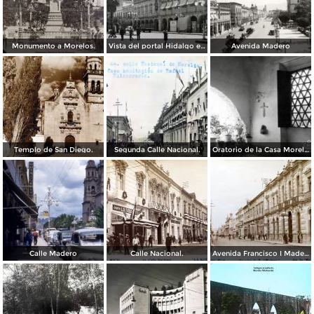
Monumento a Morelos.
Vista del portal Hidalgo en Morelia Michoacán ( Circulada el 6 de Abril de 1957 ).
Avenida Madero
Templo de San Diego.
Segunda Calle Nacional.
Oratorio de la Casa Morelos
Calle Madero
Calle Nacional.
Avenida Francisco I Madero.