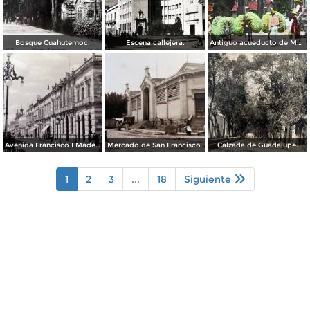
Bosque Cuahutemoc.
Escena callejera.
Antiguo acueducto de Morelia Michoacán.
Avenida Francisco I Madero.
Mercado de San Francisco.
Calzada de Guadalupe.
1
2
3
...
18
Siguiente