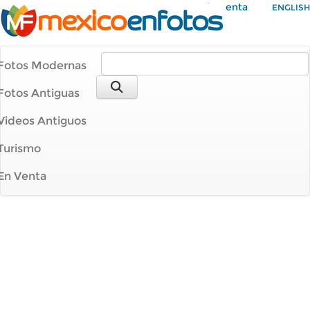
Mi Cuenta
ENGLISH
Fotos Modernas
Fotos Antiguas
Videos Antiguos
Turismo
En Venta