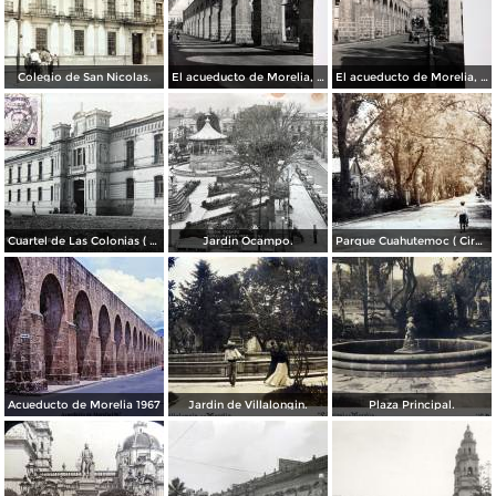
Colegio de San Nicolas.
El acueducto de Morelia, Michoacán
El acueducto de Morelia, Michoacán
Cuartel de Las Colonias ( Circulada el 1 de Abril de 1921 ).
Jardin Ocampo.
Parque Cuahutemoc ( Circulada el 24 de Junio de 1938 ).
Acueducto de Morelia 1967
Jardin de Villalongin.
Plaza Principal.