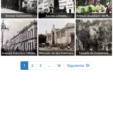
Bosque Cuahutemoc.
Escena callejera.
Antiguo acueducto de Morelia Michoacán.
Avenida Francisco I Madero.
Mercado de San Francisco.
Calzada de Guadalupe.
1
2
3
...
18
Siguiente