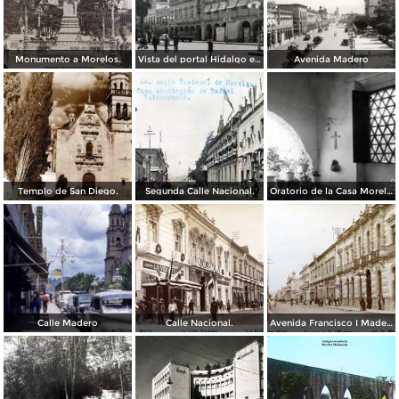
Monumento a Morelos.
Vista del portal Hidalgo en Morelia Michoacán ( Circulada el 6 de Abril de 1957 ).
Avenida Madero
Templo de San Diego.
Segunda Calle Nacional.
Oratorio de la Casa Morelos
Calle Madero
Calle Nacional.
Avenida Francisco I Madero.