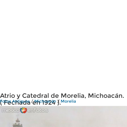
Atrio y Catedral de Morelia, Michoacán.
( Fechada en 1924 ).
Fotos Antiguas
/
Michoacán
/
Morelia