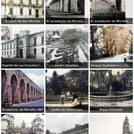
Colegio de San Nicolas.
El acueducto de Morelia, Michoacán
El acueducto de Morelia, Michoacán
Cuartel de Las Colonias ( Circulada el 1 de Abril de 1921 ).
Jardin Ocampo.
Parque Cuahutemoc ( Circulada el 24 de Junio de 1938 ).
Acueducto de Morelia 1967
Jardin de Villalongin.
Plaza Principal.