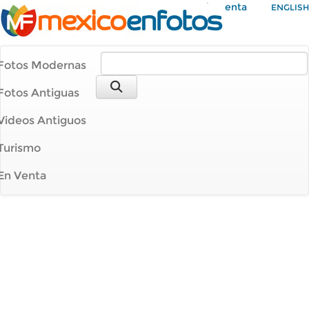
Mi Cuenta
ENGLISH
Fotos Modernas
Fotos Antiguas
Videos Antiguos
Turismo
En Venta