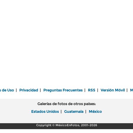
s de Uso
|
Privacidad
|
Preguntas Frecuentes
|
RSS
|
Versión Móvil
|
M
Galerías de fotos de otros países:
Estados Unidos
|
Guatemala
|
México
Copyright © MéxicoEnFotos, 2001-2026