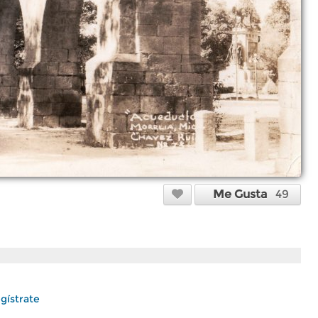
Me Gusta
49
gístrate