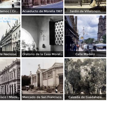
Parque Cuahutemoc ( Circulada el 24 de Junio de 1938 ).
Acueducto de Morelia 1967
Jardin de Villalongin.
le Nacional.
Oratorio de la Casa Morelos
Calle Madero
Avenida Francisco I Madero.
Mercado de San Francisco.
Calzada de Guadalupe.