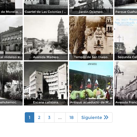
El acueducto de Morelia, Michoacán
Cuartel de Las Colonias ( Circulada el 1 de Abril de 1921 ).
Jardin Ocampo.
Vista del portal Hidalgo en Morelia Michoacán ( Circulada el 6 de Abril de 1957 ).
Avenida Madero
Templo de San Diego.
Segunda Cal
uahutemoc.
Escena callejera.
Antiguo acueducto de Morelia Michoacán.
1
2
3
...
18
Siguiente