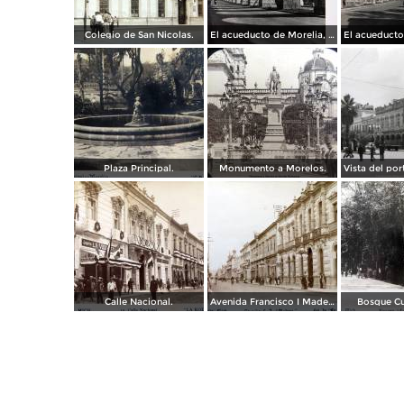
Colegio de San Nicolas.
El acueducto de Morelia, Michoacán
Plaza Principal.
Monumento a Morelos.
Calle Nacional.
Avenida Francisco I Madero.
Bosque C