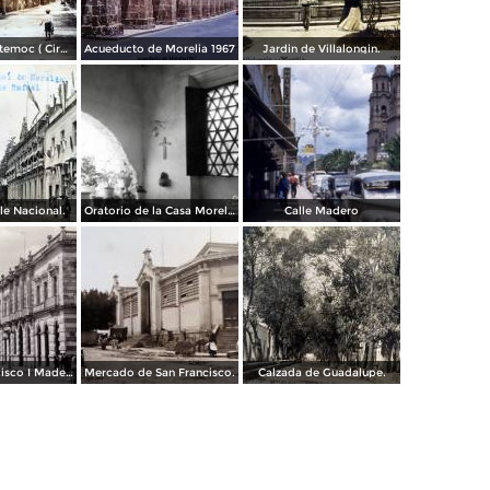
Parque Cuahutemoc ( Circulada el 24 de Junio de 1938 ).
Acueducto de Morelia 1967
Jardin de Villalongin.
le Nacional.
Oratorio de la Casa Morelos
Calle Madero
Avenida Francisco I Madero.
Mercado de San Francisco.
Calzada de Guadalupe.