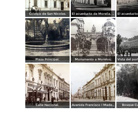
Colegio de San Nicolas.
El acueducto de Morelia, Michoacán
Plaza Principal.
Monumento a Morelos.
Calle Nacional.
Avenida Francisco I Madero.
Bosque C