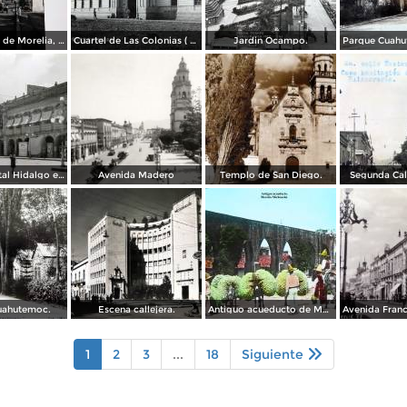
El acueducto de Morelia, Michoacán
Cuartel de Las Colonias ( Circulada el 1 de Abril de 1921 ).
Jardin Ocampo.
Vista del portal Hidalgo en Morelia Michoacán ( Circulada el 6 de Abril de 1957 ).
Avenida Madero
Templo de San Diego.
Segunda Cal
uahutemoc.
Escena callejera.
Antiguo acueducto de Morelia Michoacán.
1
2
3
...
18
Siguiente