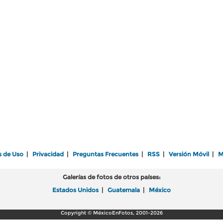
s de Uso
|
Privacidad
|
Preguntas Frecuentes
|
RSS
|
Versión Móvil
|
M
Galerías de fotos de otros países:
Estados Unidos
|
Guatemala
|
México
Copyright © MéxicoEnFotos, 2001-2026