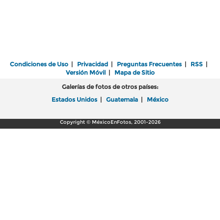
Condiciones de Uso
|
Privacidad
|
Preguntas Frecuentes
|
RSS
|
Versión Móvil
|
Mapa de Sitio
Galerías de fotos de otros países:
Estados Unidos
|
Guatemala
|
México
Copyright © MéxicoEnFotos, 2001-2026