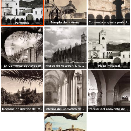
Templo de la Arenal
Convento e Iglesia porHUGO BREHME
Parroquia
Ex Convento de Actopan
Museo de Actopan. I. N. A. H.
Plaza Principal
Decoración interior del Museo de Actopan
Interior del Convento de Actopan
Interior del Convento de Actopan