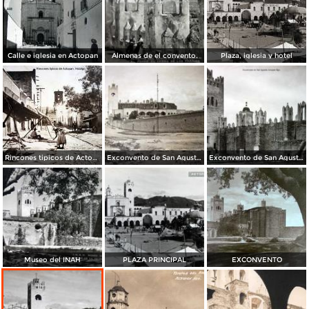
Calle e iglesia en Actopan
Almenas de el convento.
Plaza, iglesia y hotel
Rincones tipicos de Actopan, Hidalgo.
Exconvento de San Agustin Actopan Hgo.
Exconvento de San Agustin Actopan Hgo.
Museo del INAH
PLAZA PRINCIPAL
EXCONVENTO