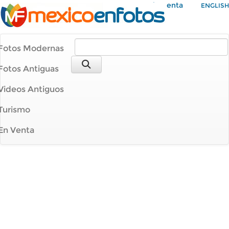
Mi Cuenta
ENGLISH
Fotos Modernas
Fotos Antiguas
Videos Antiguos
Turismo
En Venta