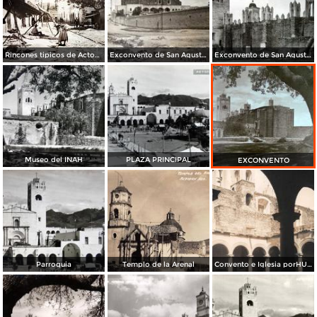
Rincones tipicos de Actopan, Hidalgo.
Exconvento de San Agustin Actopan Hgo.
Exconvento de San Agustin Actopan Hgo.
Museo del INAH
PLAZA PRINCIPAL
EXCONVENTO
Parroquia
Templo de la Arenal
Convento e Iglesia porHUGO BREHME