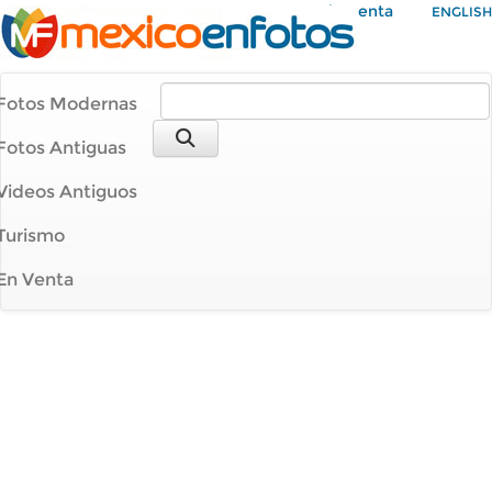
Mi Cuenta
ENGLISH
Fotos Modernas
Fotos Antiguas
Videos Antiguos
Turismo
En Venta