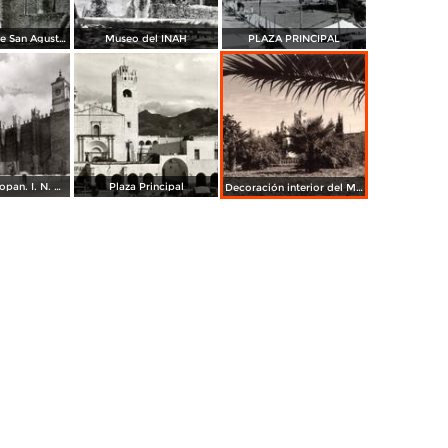
Exconvento de San Agustin Actopan Hgo.
Museo del INAH
PLAZA PRINCIPAL
Museo de Actopan. I. N. A. H.
Plaza Principal
Decoración interior del Museo de Actopan