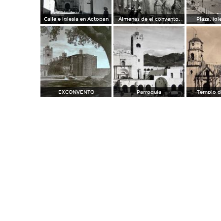
Calle e iglesia en Actopan
Almenas de el convento.
Plaza, igl
EXCONVENTO
Parroquia
Templo de