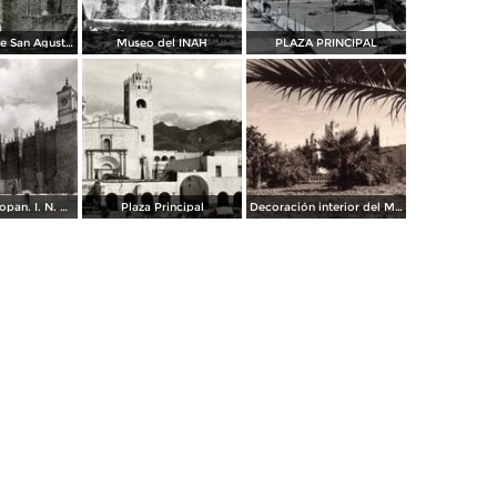
Exconvento de San Agustin Actopan Hgo.
Museo del INAH
PLAZA PRINCIPAL
Museo de Actopan. I. N. A. H.
Plaza Principal
Decoración interior del Museo de Actopan