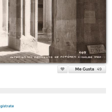
Me Gusta
49
gístrate