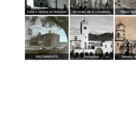
Calle e iglesia en Actopan
Almenas de el convento.
Plaza, igl
EXCONVENTO
Parroquia
Templo de