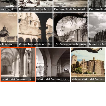
esia y hotel
Rincones tipicos de Actopan, Hidalgo.
Exconvento de San Agustin Actopan Hgo.
 la Arenal
Convento e Iglesia porHUGO BREHME
Ex Convento de Actopan
Interior del Convento de Actopan
Vista posterior del Convento
Interior del Convento de Actopan