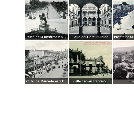
Paseo de la Reforma y Monumento a Carlos IV
Patio del Hotel iturbide
Portal de Mercaderes y Empedradillo
Calle de San Francisco
El Z