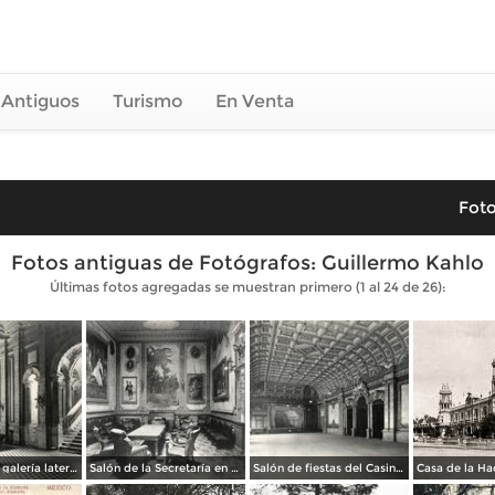
 Antiguos
Turismo
En Venta
Foto
Fotos antiguas de Fotógrafos: Guillermo Kahlo
Últimas fotos agregadas se muestran primero (1 al 24 de 26):
Planta baja y galería lateral, del Casino Español (1907)
Salón de la Secretaría en el Casino Español (1907)
Salón de fiestas del Casino Español (1907)