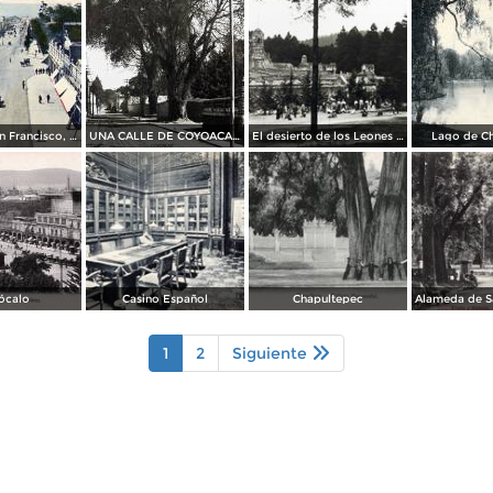
Puente de San Francisco, Avenida Juárez y parte de la Alameda
UNA CALLE DE COYOACAN por el fotografo FEDERICK KAHLO
El desierto de los Leones por el fotografo FEDERICK KHALO (1915)
Lago de C
ócalo
Casino Español
Chapultepec
1
2
Siguiente