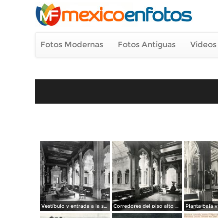
Fotos Modernas
Fotos Antiguas
Videos
Vestíbulo y entrada a la secretaría (1907)
Corredores del piso alto en el Casino Español (1907)