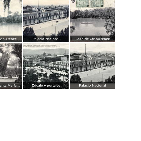
hapultepec
Palacio Nacional
Lago de Chapultepec
Alameda de Santa María La Ribera
Zócalo y portales
Palacio Nacional