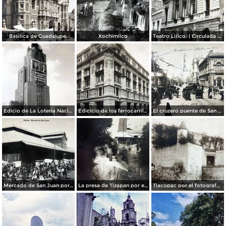
Basilica de Guadalupe.
Xochimilco
Teatro Lirico. ( Circulada el 1 de Agosto de 1926 ).
Edicio de La Loteria Nacional Ciudad de México Abril de 1964
Edicicio de los ferrocarriles.
El cruzero puente de San Francisco y Guardiola por el fotografo Felix Miret.
Mercado de San Juan por el fotografo Felix Miret
La presa de Tizapan por el fotografo Fernando Kososky. ( Circulada el 22 de Diembre de 1910 ).
Tlacopac por el fotografo Hugo Brehme.