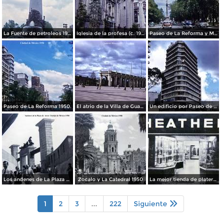
La Fuente de petroleos 1950.
Iglesia de la profesa (c. 1950)
Paseo de La Reforma y Mto a La Independencia 1950
Paseo de La Reforma 1950.
El atrio de la Villa de Guadalupe 1950.
Un edificio por Paseo de La Reforma 1950
Los andenes de La Plaza de toros Ciudad de México 1950
Zocalo y La Catedral 1950
La mejor tienda de plateria.
1
2
3
...
222
Siguiente