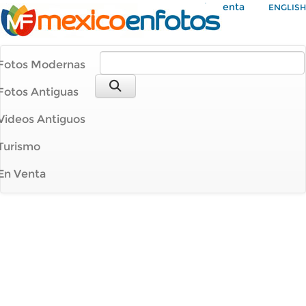
Mi Cuenta
ENGLISH
Fotos Modernas
Fotos Antiguas
Videos Antiguos
Turismo
En Venta