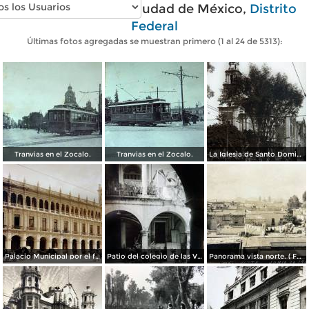
Fotos antiguas de Ciudad de México,
Distrito
Federal
Últimas fotos agregadas se muestran primero (1 al 24 de 5313):
Tranvias en el Zocalo.
Tranvias en el Zocalo.
La Iglesia de Santo Domingo.
Palacio Municipal por el fotografo Hugo Brehme..
Patio del colegio de las Vizcainas por el fotografo Hugo Brehme.
Panorama vista norte. ( Fechada el 20 de Junio de 1905 ).