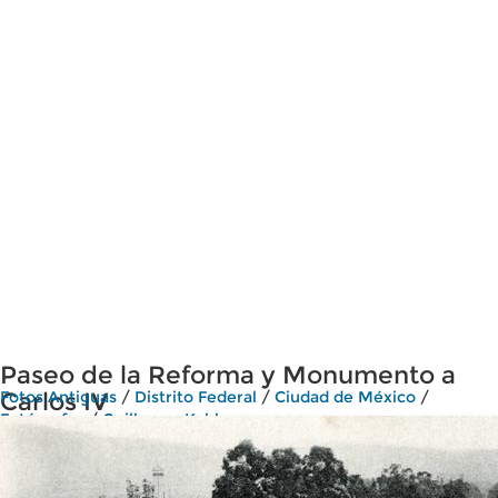
Paseo de la Reforma y Monumento a
Carlos IV
Fotos Antiguas
/
Distrito Federal
/
Ciudad de México
/
Fotógrafos
/
Guillermo Kahlo