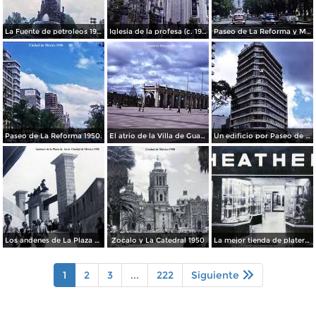
La Fuente de petroleos 1950.
Iglesia de la profesa (c. 1950)
Paseo de La Reforma y Mto a La Independencia 1950
Paseo de La Reforma 1950.
El atrio de la Villa de Guadalupe 1950.
Un edificio por Paseo de La Reforma 1950
Los andenes de La Plaza de toros Ciudad de México 1950
Zocalo y La Catedral 1950
La mejor tienda de plateria.
1
2
3
...
222
Siguiente