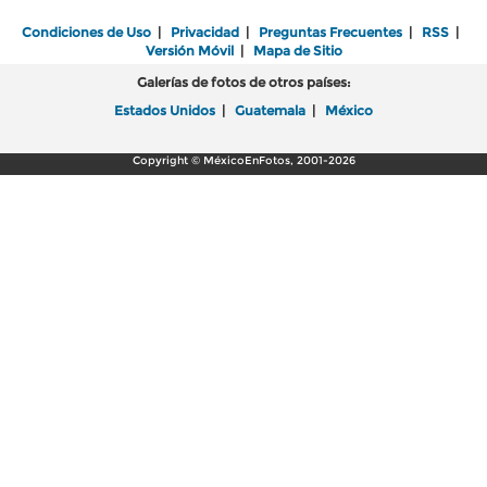
Condiciones de Uso
|
Privacidad
|
Preguntas Frecuentes
|
RSS
|
Versión Móvil
|
Mapa de Sitio
Galerías de fotos de otros países:
Estados Unidos
|
Guatemala
|
México
Copyright © MéxicoEnFotos, 2001-2026