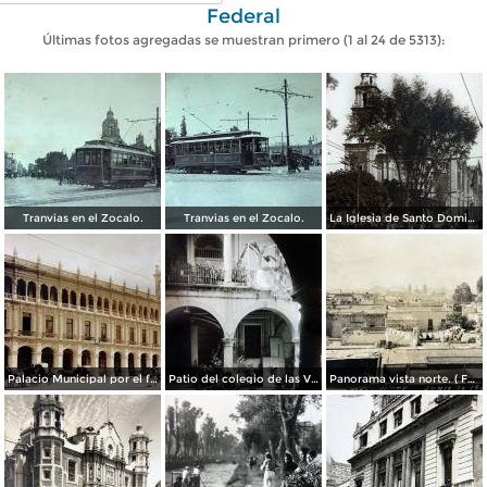
Federal
Últimas fotos agregadas se muestran primero (1 al 24 de 5313):
Tranvias en el Zocalo.
Tranvias en el Zocalo.
La Iglesia de Santo Domingo.
Palacio Municipal por el fotografo Hugo Brehme..
Patio del colegio de las Vizcainas por el fotografo Hugo Brehme.
Panorama vista norte. ( Fechada el 20 de Junio de 1905 ).