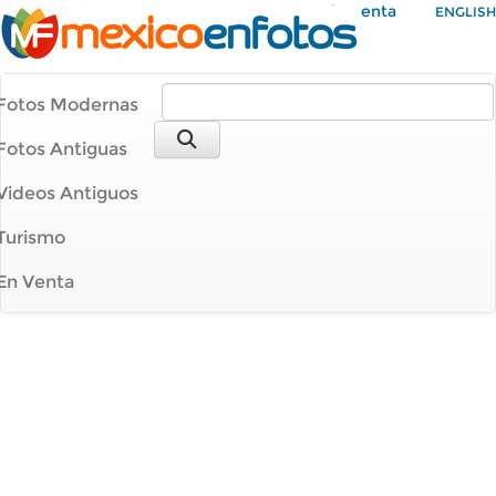
Mi Cuenta
ENGLISH
Fotos Modernas
Fotos Antiguas
Videos Antiguos
Turismo
En Venta