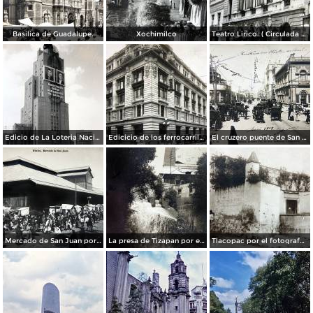
Basilica de Guadalupe.
Xochimilco
Teatro Lirico. ( Circulada el 1 de Agosto de 1926 ).
Edicio de La Loteria Nacional Ciudad de México Abril de 1964
Edicicio de los ferrocarriles.
El cruzero puente de San Francisco y Guardiola por el fotografo Felix Miret.
Mercado de San Juan por el fotografo Felix Miret
La presa de Tizapan por el fotografo Fernando Kososky. ( Circulada el 22 de Diembre de 1910 ).
Tlacopac por el fotografo Hugo Brehme.