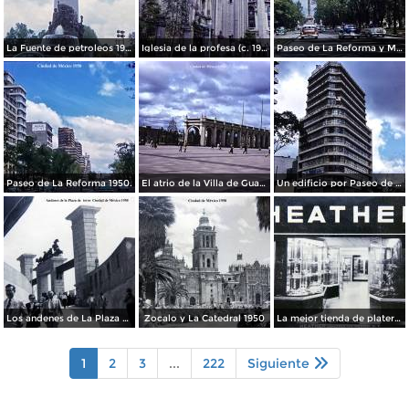
La Fuente de petroleos 1950.
Iglesia de la profesa (c. 1950)
Paseo de La Reforma y Mto a La Independencia 1950
Paseo de La Reforma 1950.
El atrio de la Villa de Guadalupe 1950.
Un edificio por Paseo de La Reforma 1950
Los andenes de La Plaza de toros Ciudad de México 1950
Zocalo y La Catedral 1950
La mejor tienda de plateria.
1
2
3
...
222
Siguiente