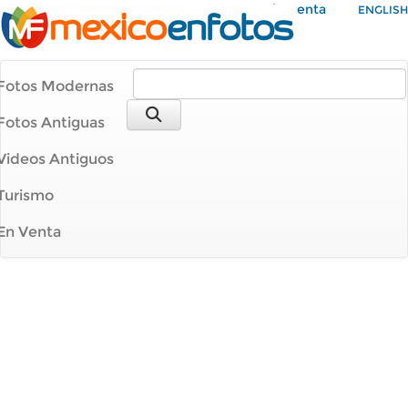
Mi Cuenta
ENGLISH
Fotos Modernas
Fotos Antiguas
Videos Antiguos
Turismo
En Venta