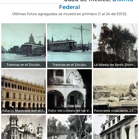
Federal
Últimas fotos agregadas se muestran primero (1 al 24 de 5313):
Tranvias en el Zocalo.
Tranvias en el Zocalo.
La Iglesia de Santo Domingo.
Palacio Municipal por el fotografo Hugo Brehme..
Patio del colegio de las Vizcainas por el fotografo Hugo Brehme.
Panorama vista norte. ( Fechada el 20 de Junio de 1905 ).