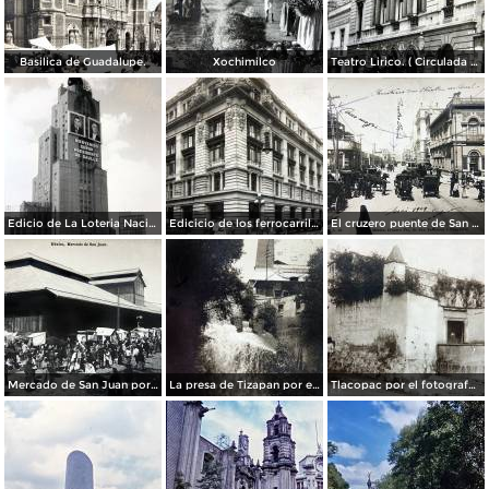
Basilica de Guadalupe.
Xochimilco
Teatro Lirico. ( Circulada el 1 de Agosto de 1926 ).
Edicio de La Loteria Nacional Ciudad de México Abril de 1964
Edicicio de los ferrocarriles.
El cruzero puente de San Francisco y Guardiola por el fotografo Felix Miret.
Mercado de San Juan por el fotografo Felix Miret
La presa de Tizapan por el fotografo Fernando Kososky. ( Circulada el 22 de Diembre de 1910 ).
Tlacopac por el fotografo Hugo Brehme.