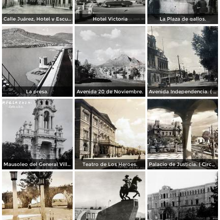
Calle Juárez, Hotel y Escuela Oficial No. 136
Hotel Victoria
La Plaza de gallos.
La presa.
Avenida 20 de Noviembre.
Avenida Independencia. ( Circulada el 12 de Abril de 1929 ).
Mausoleo del General Villa en el panteon de La Regla ( Circulada el 11 de Junio de 1921 ).
Teatro de Los Heroes.
Palacio de Justicia. ( Circulada el 1 deDiciembre de 1946 ).