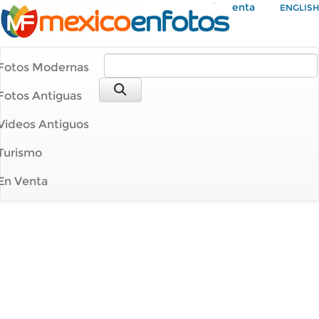
Mi Cuenta
ENGLISH
Fotos Modernas
Fotos Antiguas
Videos Antiguos
Turismo
En Venta