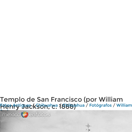
Templo de San Francisco (por William
Henry Jackson, c. 1888)
Fotos Antiguas
/
Chihuahua
/
Chihuahua
/
Fotógrafos
/
William
Jackson