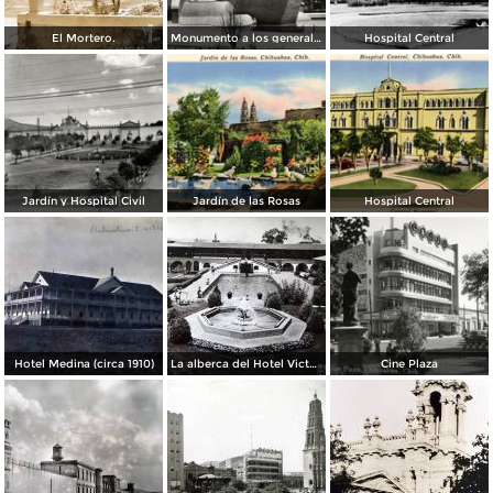
El Mortero.
Monumento a los generales de la División del Norte
Hospital Central
Jardín y Hospital Civil
Jardín de las Rosas
Hospital Central
Hotel Medina (circa 1910)
La alberca del Hotel Victoria.
Cine Plaza