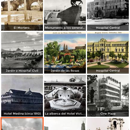
El Mortero.
Monumento a los generales de la División del Norte
Hospital Central
Jardín y Hospital Civil
Jardín de las Rosas
Hospital Central
Hotel Medina (circa 1910)
La alberca del Hotel Victoria.
Cine Plaza