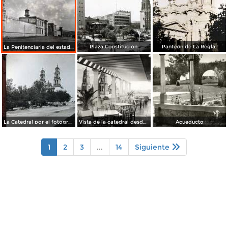
Plaza Constitucion.
Panteon de La Regla,
La Penitenciaria del estado.
La Catedral por el fotografo William H. Rau..
Vista de la catedral desde el Hotel Palacio Hilton
Acueducto
1
2
3
...
14
Siguiente