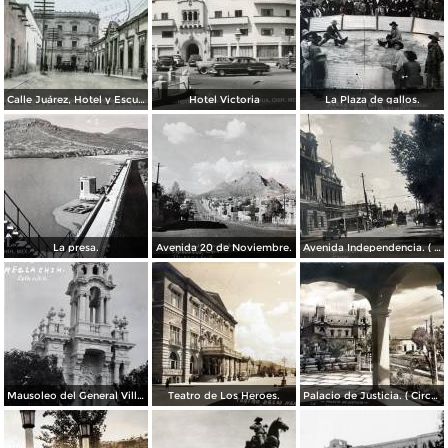
Calle Juárez, Hotel y Escuela Oficial No. 136
Hotel Victoria
La Plaza de gallos.
La presa.
Avenida 20 de Noviembre.
Avenida Independencia. ( Circulada el 12 de Abril de 1929 ).
Mausoleo del General Villa en el panteon de La Regla ( Circulada el 11 de Junio de 1921 ).
Teatro de Los Heroes.
Palacio de Justicia. ( Circulada el 1 deDiciembre de 1946 ).