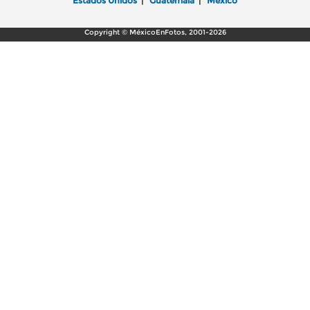
Estados Unidos
|
Guatemala
|
México
Copyright © MéxicoEnFotos, 2001-2026