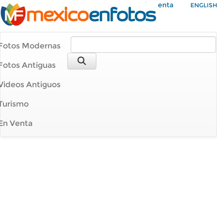
Mi Cuenta
ENGLISH
Fotos Modernas
Fotos Antiguas
Videos Antiguos
Turismo
En Venta