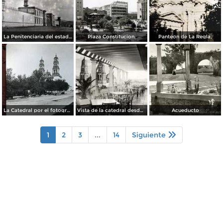
La Penitenciaria del estado.
Plaza Constitucion.
Panteon de La Regla,
La Catedral por el fotografo William H. Rau..
Vista de la catedral desde el Hotel Palacio Hilton
Acueducto
1
2
3
...
14
Siguiente