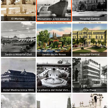
El Mortero.
Hospital Central
Monumento a los generales de la División del Norte
Jardín y Hospital Civil
Jardín de las Rosas
Hospital Central
Hotel Medina (circa 1910)
La alberca del Hotel Victoria.
Cine Plaza