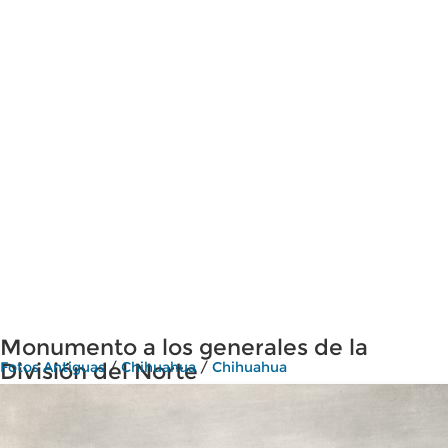
Monumento a los generales de la
División del Norte
Fotos Antiguas
/
Chihuahua
/
Chihuahua