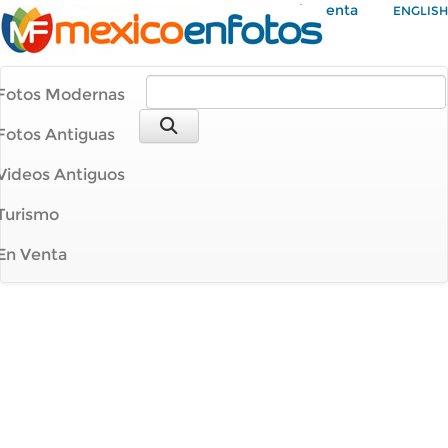
Mi Cuenta
ENGLISH
Fotos Modernas
Fotos Antiguas
Videos Antiguos
Turismo
En Venta