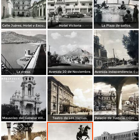
Calle Juárez, Hotel y Escuela Oficial No. 136
Hotel Victoria
La Plaza de gallos.
La presa.
Avenida 20 de Noviembre.
Avenida Independencia. ( Circulada el 12 de Abril de 1929 ).
Mausoleo del General Villa en el panteon de La Regla ( Circulada el 11 de Junio de 1921 ).
Teatro de Los Heroes.
Palacio de Justicia. ( Circulada el 1 deDiciembre de 1946 ).