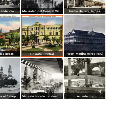
Avenida Independencia. ( Circulada el 12 de Abril de 1929 ).
Mausoleo del General Villa en el panteon de La Regla ( Circulada el 11 de Junio de 1921 ).
Teatro de Los Heroes.
 las Rosas
Hotel Medina (circa 1910)
Hospital Central
La Catedral por el fotografo William H. Rau..
Vista de la catedral desde el Hotel Palacio Hilton
Acueducto