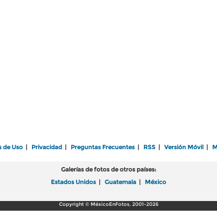
s de Uso
|
Privacidad
|
Preguntas Frecuentes
|
RSS
|
Versión Móvil
|
M
Galerías de fotos de otros países:
Estados Unidos
|
Guatemala
|
México
Copyright © MéxicoEnFotos, 2001-2026