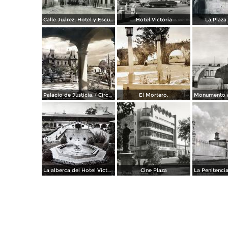
Calle Juárez, Hotel y Escuela Oficial No. 136
Hotel Victoria
La Plaza 
Palacio de Justicia. ( Circulada el 1 deDiciembre de 1946 ).
El Mortero.
La alberca del Hotel Victoria.
Cine Plaza