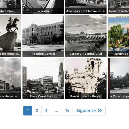
de gallos.
La presa.
Avenida 20 de Noviembre.
Monumento a los generales de la División del Norte
Hospital Central
Jardín y Hospital Civil
Jardín de
La Penitenciaria del estado.
Plaza Constitucion.
Panteon de La Regla,
1
2
3
...
14
Siguiente